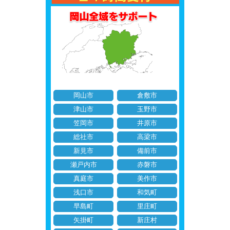
岡山市
倉敷市
津山市
玉野市
笠岡市
井原市
総社市
高梁市
新見市
備前市
瀬戸内市
赤磐市
真庭市
美作市
浅口市
和気町
早島町
里庄町
矢掛町
新庄村