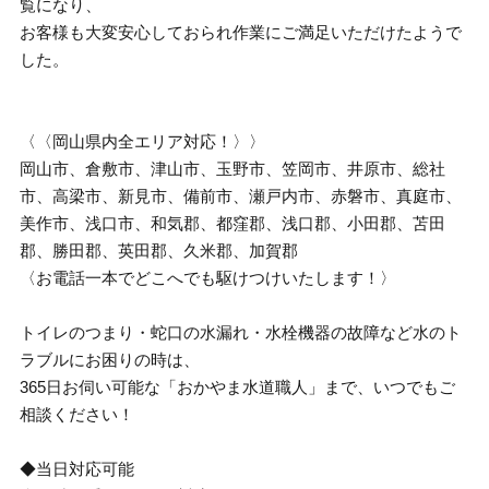
覧になり、
お客様も大変安心しておられ作業にご満足いただけたようで
した。
〈〈岡山県内全エリア対応！〉〉
岡山市、倉敷市、津山市、玉野市、笠岡市、井原市、総社
市、高梁市、新見市、備前市、瀬戸内市、赤磐市、真庭市、
美作市、浅口市、和気郡、都窪郡、浅口郡、小田郡、苫田
郡、勝田郡、英田郡、久米郡、加賀郡
〈お電話一本でどこへでも駆けつけいたします！〉
トイレのつまり・蛇口の水漏れ・水栓機器の故障など水のト
ラブルにお困りの時は、
365日お伺い可能な「おかやま水道職人」まで、いつでもご
相談ください！
◆当日対応可能