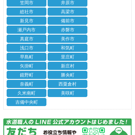
笠岡市
井原市
総社市
高梁市
新見市
備前市
瀬戸内市
赤磐市
真庭市
美作市
浅口市
和気町
早島町
里庄町
矢掛町
新庄村
鏡野町
勝央町
奈義町
西粟倉村
久米南町
美咲町
吉備中央町