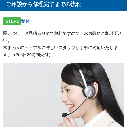
しました。
ご相談から修理完了までの流れ
2026/07/27
STEP1
受付
岡山県高梁市落合町近似へトイレの点検依頼でお伺い
しました。
駆けつけ、お見積もりまで無料ですので、お気軽にご相談下さ
い。
2026/07/27
水まわりのトラブルに詳しいスタッフが丁寧に対応いたしま
岡山県和気郡和気町衣笠へ台所蛇口の点検依頼でお伺
す。（365日24時間受付）
いしました。
2026/07/27
岡山県総社市中央へ屋外蛇口の水漏れ点検依頼でお伺
いしました。
2026/07/27
岡山県津山市神戸へ屋外井戸ポンプの点検依頼でお伺
いしました。
2026/07/25