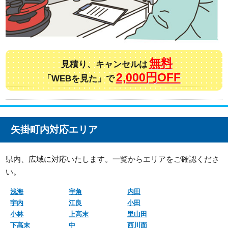
無料
見積り、キャンセルは
2,000円OFF
「WEBを見た」で
矢掛町内対応エリア
県内、広域に対応いたします。一覧からエリアをご確認くださ
い。
浅海
宇角
内田
宇内
江良
小田
小林
上高末
里山田
下高末
中
西川面