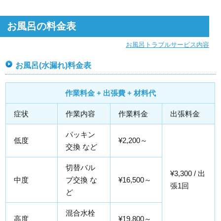
お風呂の料金表
お風呂トラブルサービス内容
お風呂(水漏れ)料金表
作業料金 + 出張費 + 材料代
症状
作業内容
作業料金
出張料金
パッキン
低度
¥2,200～
交換 など
切替バル
¥3,300 / 出
中度
ブ交換 な
¥16,500～
張1回
ど
混合水栓
高度
¥19,800～