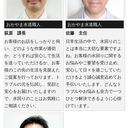
おかやま水道職人
おかやま水道職人
荻原 課長
佐藤 主任
お客様のお話をしっかりと伺
日常生活の中で、水回りのこ
い、どのような作業が適切
とは本当に大切な要素ですよ
か、どうすれば安心して生活
ね。お客様の水回りに関する
を送っていただけるか、お客
お悩みやご要望を受け止め、
様のこの先の生活を見据えた
安心して日々を過ごしていた
ご提案を行っております。ト
だけるよう誠心誠意込めてお
ラブルの元を払拭し、笑顔と
手伝いいたします。どんなト
安心をお届けいたしますの
ラブルやお悩みも全力で一つ
で、水回りのことはお気軽に
ひとつ解決できるように心掛
ご相談ください。
けています。