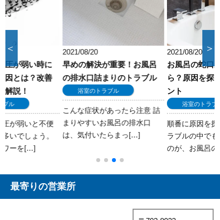
＜
＞
2021/08/20
2021/08/20
早めの解決が重要！お風呂
お風呂の蛇口が詰まった
の排水口詰まりのトラブル
ら？原因を探るためのポイ
ント
浴室のトラブル
浴室のトラブル
こんな症状があったら注意 詰
まりやすいお風呂の排水口
順番に原因を探る 水回りのト
は、気付いたらまっ[…]
ラブルの中でも多く見られる
のが、お風呂のお[…]
最寄りの営業所