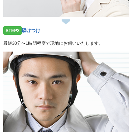
岡山県赤磐市上仁保へ屋外給水の水漏れ修理作業に伺
いました。
2026/07/25
STEP2
駆けつけ
岡山県備前市香登西に台所蛇口交換作業に伺いまし
た。
最短30分〜1時間程度で現地にお伺いいたします。
2026/07/25
岡山県倉敷市玉島長尾にトイレ詰まり除去作業に伺い
ました。
スタッフの修理報告や事例の一覧はこちら