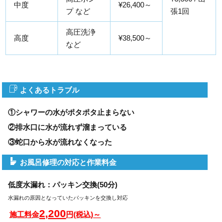
中度
¥26,400～
プ など
張1回
高圧洗浄
高度
¥38,500～
など
よくあるトラブル
①シャワーの水がポタポタ止まらない
②排水口に水が流れず溜まっている
③蛇口から水が流れなくなった
お風呂修理の対応と作業料金
低度水漏れ：パッキン交換(50分)
水漏れの原因となっていたパッキンを交換し対応
2,200
施工料金
円(税込)～