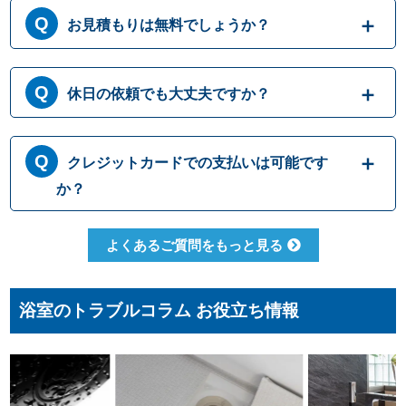
お見積もりは無料でしょうか？
はい、まずは専門スタッフがお伺いし実際に
休日の依頼でも大丈夫ですか？
目で見て現場調査を行います。確認した内容
を元に、無料でお見積もりをご提示させてい
ただきます。もしお見積り内容がご希望に沿
365日営業しております。休日、祝日、年末年
クレジットカードでの支払いは可能です
わない場合も、キャンセル料等は一切発生い
始いつでも対応可能です。それにかかる追加
たしません。お見積り内容にご納得・ご署名
料金は発生しません。ご安心ください。
か？
いただかなければ作業を行うことはございま
せんので、安心してまずはご相談ください。
クレジットカードのご利用は、VISA、
よくあるご質問をもっと見る
Master、JCBカードからお選びいただけま
す。クレジット以外にも、現金、銀行振込、
コンビニ決済、QR決済など、お客さまのご都
浴室のトラブルコラム お役立ち情報
合に合わせた方法をお選びいただけます。