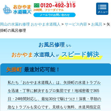
24時間、フリーダイヤル
メールでのお問い合わせ
岡山の水漏れ修理 おかやま水道職人
>
サービス内容
>
お風呂
> 矢
掛町の風呂修理
お風呂修理
なら
スピード解決
おかやま
水道職人
が
矢掛町
最速対応可能！
私たち「おかやま水道職人」は、矢掛町の水道トラブル
を迅速・丁寧に解決するプロ集団です！地域密着で365
日・24時間対応し、最短30分で駆けつけ！深夜・早朝の
急なトラブルも安心です。見積もり無料、水道局指定店