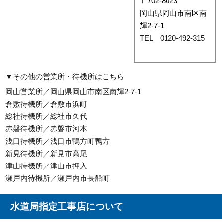
〒702-8023
岡山県岡山市南区南
輝2-7-1
TEL 0120-492-315
▼その他の営業所・待機所はこちら
岡山営業所／岡山県岡山市南区南輝2-7-1
倉敷待機所／倉敷市浜町
総社待機所／総社市久代
赤磐待機所／赤磐市河本
浅口待機所／浅口市鴨方町鴨方
新見待機所／新見市高尾
津山待機所／津山市押入
瀬戸内待機所／瀬戸内市長船町
水道局指定工事店について