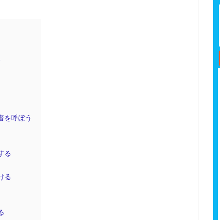
る
者を呼ぼう
する
ける
る