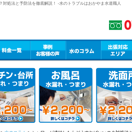
？対処法と予防法を徹底解説！ -水のトラブルはおかやま水道職人