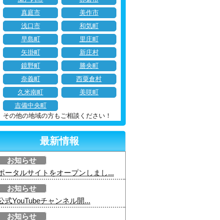
真庭市
美作市
浅口市
和気町
早島町
里庄町
矢掛町
新庄村
鏡野町
勝央町
奈義町
西粟倉村
久米南町
美咲町
吉備中央町
その他の地域の方もご相談ください！
最新情報
お知らせ
ポータルサイトをオープンしまし...
お知らせ
公式YouTubeチャンネル開...
お知らせ