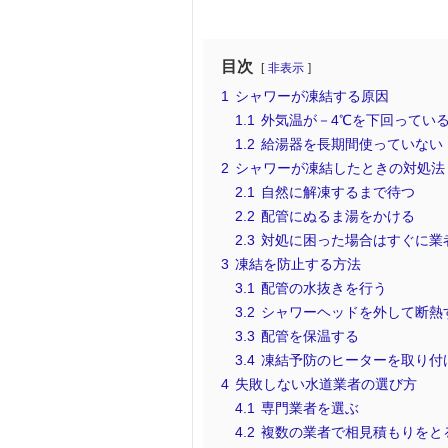
目次
非表示
1
シャワーが凍結する原因
1.1
外気温が－4℃を下回ってい
1.2
給湯器を長期間使っていない
2
シャワーが凍結したときの対処法
2.1
自然に解凍するまで待つ
2.2
配管にぬるま湯をかける
2.3
対処に困った場合はすぐに業
3
凍結を防止する方法
3.1
配管の水抜きを行う
3.2
シャワーヘッドを外して断熱
3.3
配管を保温する
3.4
凍結予防のヒーターを取り付
4
失敗しない水道業者の選び方
4.1
専門業者を選ぶ
4.2
複数の業者で相見積もりをと