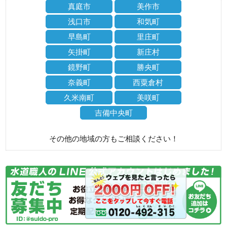
真庭市
美作市
浅口市
和気町
早島町
里庄町
矢掛町
新庄村
鏡野町
勝央町
奈義町
西粟倉村
久米南町
美咲町
吉備中央町
その他の地域の方もご相談ください！