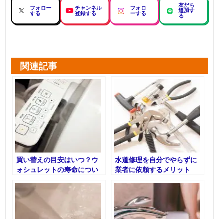
友だち
フォロー
チャンネル
フォロ
追加す
する
登録する
ーする
る
関連記事
買い替えの目安はいつ？ウ
水道修理を自分でやらずに
ォシュレットの寿命につい
業者に依頼するメリット
て解説！