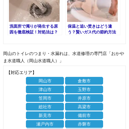
洗面所で濁りが発生する原
保温と追い焚きはどう違
因を徹底検証！対処法は？
う？賢いガス代の節約方法
も解説
岡山のトイレのつまり・水漏れは、水道修理の専門店「おかや
ま水道職人（岡山水道職人）」
【対応エリア】
岡山市
倉敷市
津山市
玉野市
笠岡市
井原市
総社市
高梁市
新見市
備前市
瀬戸内市
赤磐市