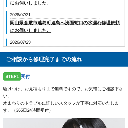
にお伺いしました。
2026/07/31
岡山県倉敷市連島町連島へ洗面蛇口の水漏れ修理依頼
にお伺いしました。
2026/07/29
岡山県浅口市金光町占見へトイレの修理依頼でお伺い
しました。
ご相談から修理完了までの流れ
2026/07/27
STEP1
受付
岡山県高梁市落合町近似へトイレの点検依頼でお伺い
しました。
駆けつけ、お見積もりまで無料ですので、お気軽にご相談下さ
い。
2026/07/27
水まわりのトラブルに詳しいスタッフが丁寧に対応いたしま
岡山県和気郡和気町衣笠へ台所蛇口の点検依頼でお伺
す。（365日24時間受付）
いしました。
2026/07/27