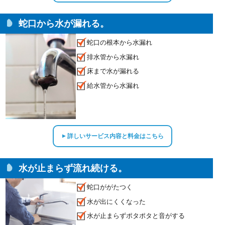
蛇口から水が漏れる。
蛇口の根本から水漏れ
排水管から水漏れ
床まで水が漏れる
給水管から水漏れ
詳しいサービス内容と料金はこちら
▲
水が止まらず流れ続ける。
蛇口ががたつく
水が出にくくなった
水が止まらずポタポタと音がする