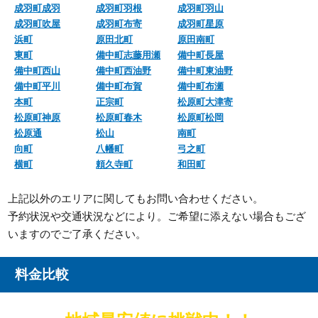
成羽町成羽
成羽町羽根
成羽町羽山
成羽町吹屋
成羽町布寄
成羽町星原
浜町
原田北町
原田南町
東町
備中町志藤用瀬
備中町長屋
備中町西山
備中町西油野
備中町東油野
備中町平川
備中町布賀
備中町布瀬
本町
正宗町
松原町大津寄
松原町神原
松原町春木
松原町松岡
松原通
松山
南町
向町
八幡町
弓之町
横町
頼久寺町
和田町
上記以外のエリアに関してもお問い合わせください。
予約状況や交通状況などにより。ご希望に添えない場合もござ
いますのでご了承ください。
料金比較