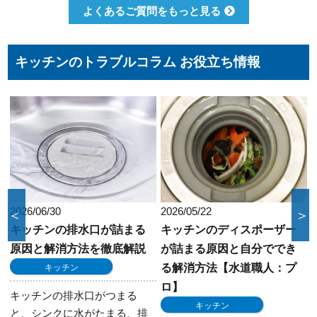
クレジットカードのご利用は、VISA、
よくあるご質問をもっと見る
Master、JCBカードからお選びいただけま
す。クレジット以外にも、現金、銀行振込、
コンビニ決済、QR決済など、お客さまのご都
キッチンのトラブルコラム お役立ち情報
合に合わせた方法をお選びいただけます。
2026/05/22
2024/11/19
＜
＞
キッチンのディスポーザー
蛇口の水が止まらない…ど
が詰まる原因と自分ででき
うする？プロが教える修理
る解消方法【水道職人：プ
のコツ【水道職人：プロ】
ロ】
水回り
キッチン
「ハンドルを回しても蛇口の