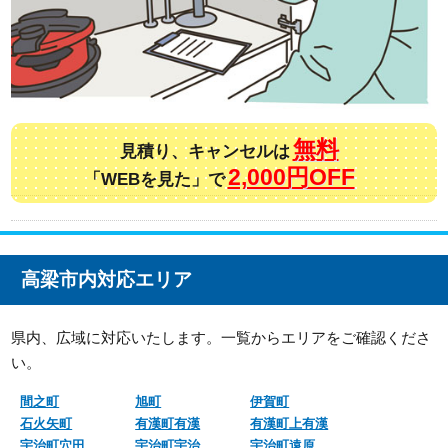
無料
見積り、キャンセルは
2,000円OFF
「WEBを見た」で
高梁市内対応エリア
県内、広域に対応いたします。一覧からエリアをご確認くださ
い。
間之町
旭町
伊賀町
石火矢町
有漢町有漢
有漢町上有漢
宇治町穴田
宇治町宇治
宇治町遠原