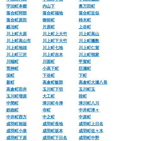
宇治町本郷
内山下
奥万田町
落合町阿部
落合町福地
落合町近似
落合町原田
御前町
柿木町
鍛冶町
片原町
上谷町
川上町大原
川上町上大竹
川上町高山
川上町高山市
川上町下大竹
川上町臘数
川上町地頭
川上町七地
川上町仁賀
川上町三沢
川上町吉木
川上町領家
川端町
川面町
甲賀町
荒神町
小高下町
巨瀬町
栄町
下谷町
下町
新町
高倉町飯部
高倉町大瀬八長
高倉町田井
玉川町下切
玉川町玉
玉川町増原
大工町
段町
中間町
津川町今津
津川町八川
鉄砲町
寺町
中井町津々
中井町西方
中之町
中原町
成羽町相坂
成羽町長地
成羽町上日名
成羽町小泉
成羽町坂本
成羽町佐々木
成羽町下原
成羽町下日名
成羽町中野