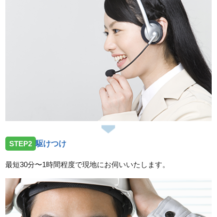
岡山県総社市中央へ屋外蛇口の水漏れ点検依頼でお伺
いしました。
2026/07/27
岡山県津山市神戸へ屋外井戸ポンプの点検依頼でお伺
いしました。
2026/07/25
岡山県赤磐市上仁保へ屋外給水の水漏れ修理作業に伺
いました。
2026/07/25
STEP2
駆けつけ
岡山県備前市香登西に台所蛇口交換作業に伺いまし
た。
最短30分〜1時間程度で現地にお伺いいたします。
2026/07/25
岡山県倉敷市玉島長尾にトイレ詰まり除去作業に伺い
ました。