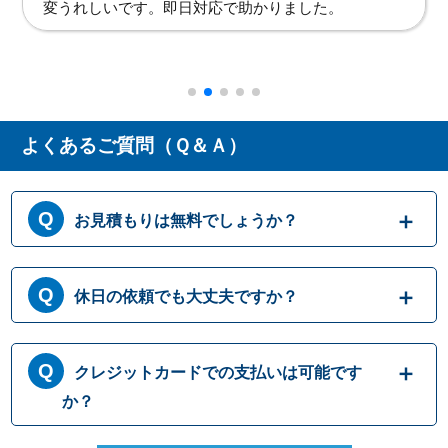
なぜ洗面台の下から水が漏れているかわからず不安で
したが、わかりやすい説明と迅速な対応で大変助かり
ました。
よくあるご質問（Ｑ＆Ａ）
お見積もりは無料でしょうか？
はい、まずは専門スタッフがお伺いし実際に
休日の依頼でも大丈夫ですか？
目で見て現場調査を行います。確認した内容
を元に、無料でお見積もりをご提示させてい
ただきます。もしお見積り内容がご希望に沿
365日営業しております。休日、祝日、年末年
クレジットカードでの支払いは可能です
わない場合も、キャンセル料等は一切発生い
始いつでも対応可能です。それにかかる追加
たしません。お見積り内容にご納得・ご署名
料金は発生しません。ご安心ください。
か？
いただかなければ作業を行うことはございま
せんので、安心してまずはご相談ください。