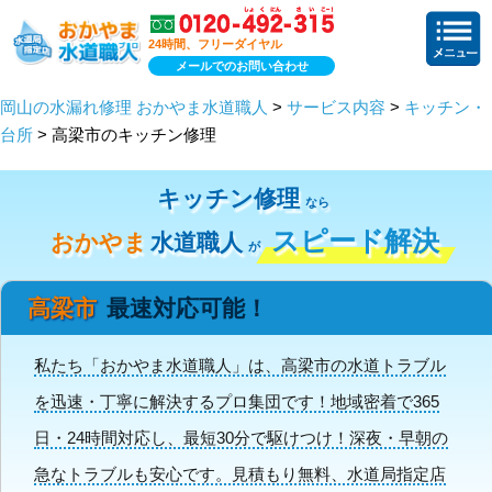
24時間、フリーダイヤル
メールでのお問い合わせ
岡山の水漏れ修理 おかやま水道職人
>
サービス内容
>
キッチン・
台所
> 高梁市のキッチン修理
キッチン修理
なら
スピード解決
おかやま
水道職人
が
高梁市
最速対応可能！
私たち「おかやま水道職人」は、高梁市の水道トラブル
を迅速・丁寧に解決するプロ集団です！地域密着で365
日・24時間対応し、最短30分で駆けつけ！深夜・早朝の
急なトラブルも安心です。見積もり無料、水道局指定店