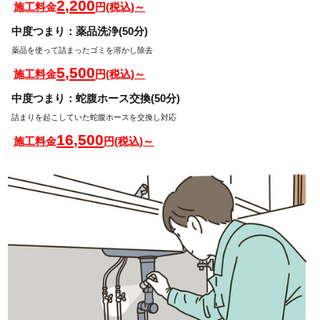
2,200
施工料金
円(税込)～
中度つまり：薬品洗浄(50分)
薬品を使って詰まったゴミを溶かし除去
5,500
施工料金
円(税込)～
中度つまり：蛇腹ホース交換(50分)
詰まりを起こしていた蛇腹ホースを交換し対応
16,500
施工料金
円(税込)～