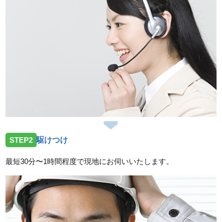
岡山県総社市中央へ屋外蛇口の水漏れ点検依頼でお伺
いしました。
2026/07/27
岡山県津山市神戸へ屋外井戸ポンプの点検依頼でお伺
いしました。
2026/07/25
岡山県赤磐市上仁保へ屋外給水の水漏れ修理作業に伺
いました。
2026/07/25
STEP2
駆けつけ
岡山県備前市香登西に台所蛇口交換作業に伺いまし
た。
最短30分〜1時間程度で現地にお伺いいたします。
2026/07/25
岡山県倉敷市玉島長尾にトイレ詰まり除去作業に伺い
ました。