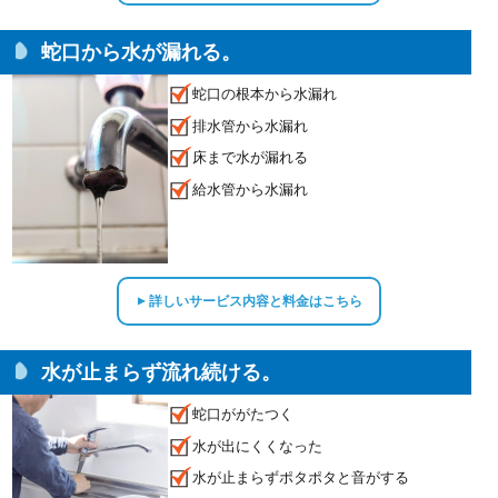
蛇口から水が漏れる。
蛇口の根本から水漏れ
排水管から水漏れ
床まで水が漏れる
給水管から水漏れ
詳しいサービス内容と料金はこちら
▲
水が止まらず流れ続ける。
蛇口ががたつく
水が出にくくなった
水が止まらずポタポタと音がする