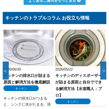
よくあるご質問をもっと見る
Master、JCBカードからお選びいただけま
す。クレジット以外にも、現金、銀行振込、
コンビニ決済、QR決済など、お客さまのご都
キッチンのトラブルコラム お役立ち情報
合に合わせた方法をお選びいただけます。
2026/05/22
2024/11/19
＜
＞
キッチンのディスポーザー
蛇口の水が止まらない…ど
が詰まる原因と自分ででき
うする？プロが教える修理
る解消方法【水道職人：プ
のコツ【水道職人：プロ】
ロ】
水回り
キッチン
「ハンドルを回しても蛇口の