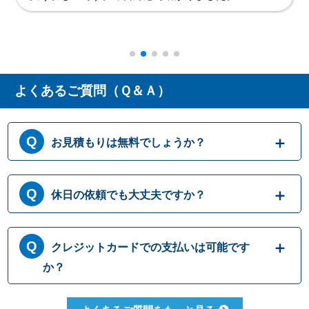
したが、わかりやすい説明と迅速な対応で大変助かり
ました。
よくあるご質問（Ｑ＆Ａ）
お見積もりは無料でしょうか？
はい、まずは専門スタッフがお伺いし実際に
休日の依頼でも大丈夫ですか？
目で見て現場調査を行います。確認した内容
を元に、無料でお見積もりをご提示させてい
ただきます。もしお見積り内容がご希望に沿
365日営業しております。休日、祝日、年末年
クレジットカードでの支払いは可能です
わない場合も、キャンセル料等は一切発生い
始いつでも対応可能です。それにかかる追加
たしません。お見積り内容にご納得・ご署名
料金は発生しません。ご安心ください。
か？
いただかなければ作業を行うことはございま
せんので、安心してまずはご相談ください。
クレジットカードのご利用は、VISA、