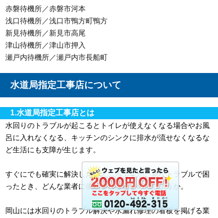
赤磐待機所／赤磐市河本
浅口待機所／浅口市鴨方町鴨方
新見待機所／新見市高尾
津山待機所／津山市押入
瀬戸内待機所／瀬戸内市長船町
水道局指定工事店について
1.水道局指定工事店とは
水回りのトラブルが起こるとトイレが使えなくなる場合やお風
呂に入れなくなる、キッチンのシンクに排水が流せなくなるな
ど生活にも支障が生じます。
すぐにでも確実に解決したいところですが、急なトラブルで困
ったとき、どんな業者に依頼すれば良いのでしょうか。
岡山には水回りのトラブル解決や水漏れ修理の看板を掲げる業