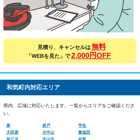
無料
見積り、キャンセルは
2,000円OFF
「WEBを見た」で
和気町内対応エリア
県内、広域に対応いたします。一覧からエリアをご確認くださ
い。
泉
岩戸
宇生
大田原
大中山
奥塩田
加三方
北山方
衣笠