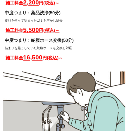
2,200
施工料金
円(税込)～
中度つまり：薬品洗浄(50分)
薬品を使って詰まったゴミを溶かし除去
5,500
施工料金
円(税込)～
中度つまり：蛇腹ホース交換(50分)
詰まりを起こしていた蛇腹ホースを交換し対応
16,500
施工料金
円(税込)～