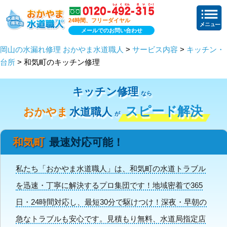
24時間、フリーダイヤル
メールでのお問い合わせ
岡山の水漏れ修理 おかやま水道職人
>
サービス内容
>
キッチン・
台所
> 和気町のキッチン修理
キッチン修理
なら
スピード解決
おかやま
水道職人
が
和気町
最速対応可能！
私たち「おかやま水道職人」は、和気町の水道トラブル
を迅速・丁寧に解決するプロ集団です！地域密着で365
日・24時間対応し、最短30分で駆けつけ！深夜・早朝の
急なトラブルも安心です。見積もり無料、水道局指定店