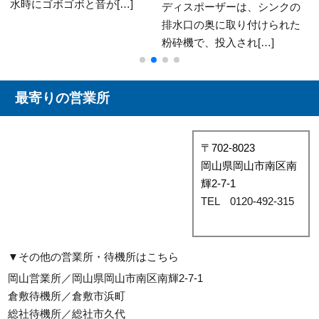
水が止まらない…」 「蛇口は
ディスポーザーは、シンクの
閉まってるのに水[…]
排水口の奥に取り付けられた
粉砕機で、投入され[…]
最寄りの営業所
〒702-8023
岡山県岡山市南区南
輝2-7-1
TEL 0120-492-315
▼その他の営業所・待機所はこちら
岡山営業所／岡山県岡山市南区南輝2-7-1
倉敷待機所／倉敷市浜町
総社待機所／総社市久代