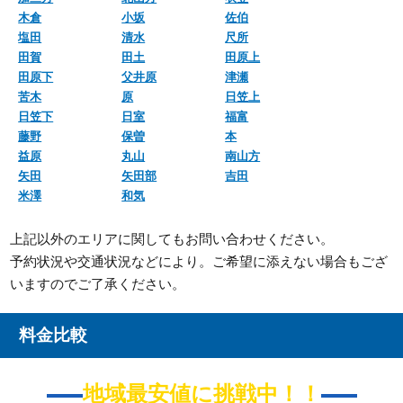
木倉
小坂
佐伯
塩田
清水
尺所
田賀
田土
田原上
田原下
父井原
津瀬
苦木
原
日笠上
日笠下
日室
福富
藤野
保曽
本
益原
丸山
南山方
矢田
矢田部
吉田
米澤
和気
上記以外のエリアに関してもお問い合わせください。
予約状況や交通状況などにより。ご希望に添えない場合もござ
いますのでご了承ください。
料金比較
地域最安値に挑戦中！！