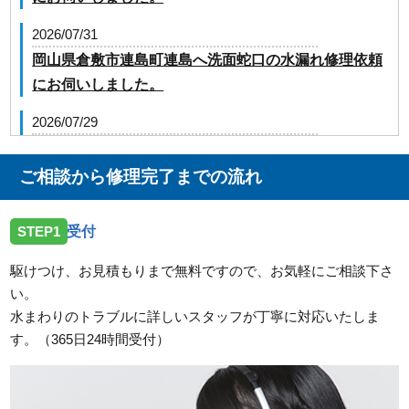
2026/07/31
岡山県倉敷市連島町連島へ洗面蛇口の水漏れ修理依頼
にお伺いしました。
2026/07/29
岡山県浅口市金光町占見へトイレの修理依頼でお伺い
しました。
ご相談から修理完了までの流れ
2026/07/27
STEP1
受付
岡山県高梁市落合町近似へトイレの点検依頼でお伺い
しました。
駆けつけ、お見積もりまで無料ですので、お気軽にご相談下さ
い。
2026/07/27
水まわりのトラブルに詳しいスタッフが丁寧に対応いたしま
岡山県和気郡和気町衣笠へ台所蛇口の点検依頼でお伺
す。（365日24時間受付）
いしました。
2026/07/27