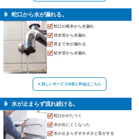
蛇口から水が漏れる。
蛇口の根本から水漏れ
排水管から水漏れ
床まで水が漏れる
給水管から水漏れ
詳しいサービス内容と料金はこちら
▲
水が止まらず流れ続ける。
蛇口ががたつく
水が出にくくなった
水が止まらずポタポタと音がする