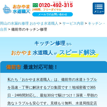
24時間、フリーダイヤル
メールでのお問い合わせ
岡山の水漏れ修理 おかやま水道職人
>
サービス内容
>
キッチン・
台所
> 備前市のキッチン修理
キッチン修理
なら
スピード解決
おかやま
水道職人
が
備前市
最速対応可能！
私たち「おかやま水道職人」は、備前市の水道トラブル
を迅速・丁寧に解決するプロ集団です！地域密着で365
日・24時間対応し、最短30分で駆けつけ！深夜・早朝の
急なトラブルも安心です。見積もり無料、水道局指定店