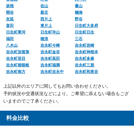
坂根
佐山
蕃山
閑谷
新庄
鶴海
友延
西片上
野谷
畠田
東片上
日生町大多府
日生町寒河
日生町寺山
日生町日生
福田
穂浪
三石
八木山
吉永町今崎
吉永町岩崎
吉永町加賀美
吉永町金谷
吉永町神根本
吉永町笹目
吉永町高田
吉永町多麻
吉永町都留岐
吉永町福満
吉永町三股
吉永町南方
吉永町吉永中
吉永町和意谷
上記以外のエリアに関してもお問い合わせください。
予約状況や交通状況などにより。ご希望に添えない場合もござ
いますのでご了承ください。
料金比較