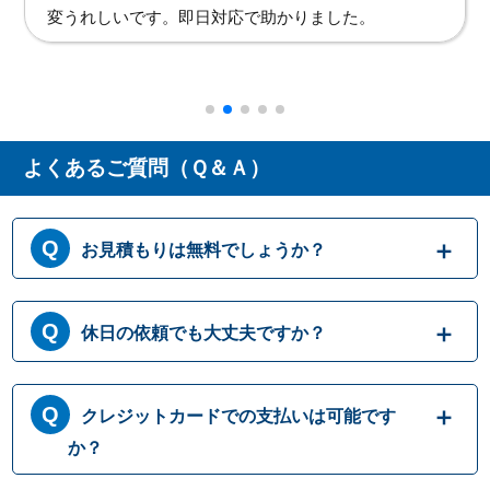
なぜ洗面台の下から水が漏れているかわからず不安で
したが、わかりやすい説明と迅速な対応で大変助かり
ました。
よくあるご質問（Ｑ＆Ａ）
お見積もりは無料でしょうか？
はい、まずは専門スタッフがお伺いし実際に
休日の依頼でも大丈夫ですか？
目で見て現場調査を行います。確認した内容
を元に、無料でお見積もりをご提示させてい
ただきます。もしお見積り内容がご希望に沿
365日営業しております。休日、祝日、年末年
クレジットカードでの支払いは可能です
わない場合も、キャンセル料等は一切発生い
始いつでも対応可能です。それにかかる追加
たしません。お見積り内容にご納得・ご署名
料金は発生しません。ご安心ください。
か？
いただかなければ作業を行うことはございま