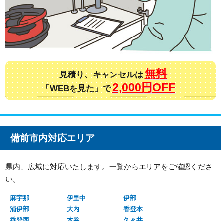
無料
見積り、キャンセルは
2,000円OFF
「WEBを見た」で
備前市内対応エリア
県内、広域に対応いたします。一覧からエリアをご確認くださ
い。
麻宇那
伊里中
伊部
浦伊部
大内
香登本
香登西
木谷
久々井