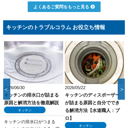
せんので、安心してまずはご相談ください。
クレジットカードのご利用は、VISA、
よくあるご質問をもっと見る
Master、JCBカードからお選びいただけま
す。クレジット以外にも、現金、銀行振込、
コンビニ決済、QR決済など、お客さまのご都
キッチンのトラブルコラム お役立ち情報
合に合わせた方法をお選びいただけます。
2026/05/22
2024/11/19
＜
＞
キッチンのディスポーザー
蛇口の水が止まらない…ど
が詰まる原因と自分ででき
うする？プロが教える修理
る解消方法【水道職人：プ
のコツ【水道職人：プロ】
ロ】
水回り
キッチン