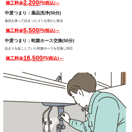
2,200
施工料金
円(税込)～
中度つまり：薬品洗浄(50分)
薬品を使って詰まったゴミを溶かし除去
5,500
施工料金
円(税込)～
中度つまり：蛇腹ホース交換(50分)
詰まりを起こしていた蛇腹ホースを交換し対応
16,500
施工料金
円(税込)～