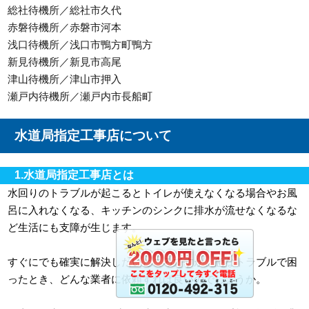
総社待機所／総社市久代
赤磐待機所／赤磐市河本
浅口待機所／浅口市鴨方町鴨方
新見待機所／新見市高尾
津山待機所／津山市押入
瀬戸内待機所／瀬戸内市長船町
水道局指定工事店について
1.水道局指定工事店とは
水回りのトラブルが起こるとトイレが使えなくなる場合やお風
呂に入れなくなる、キッチンのシンクに排水が流せなくなるな
ど生活にも支障が生じます。
すぐにでも確実に解決したいところですが、急なトラブルで困
ったとき、どんな業者に依頼すれば良いのでしょうか。