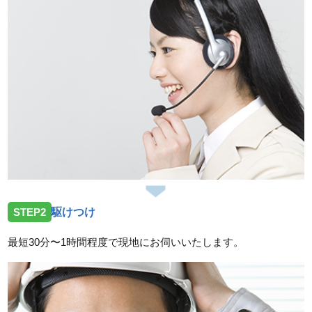
岡山県総社市中央へ屋外蛇口の水漏れ点検依頼でお伺
いしました。
2026/07/27
岡山県津山市神戸へ屋外井戸ポンプの点検依頼でお伺
いしました。
2026/07/25
岡山県赤磐市上仁保へ屋外給水の水漏れ修理作業に伺
いました。
2026/07/25
STEP2
駆けつけ
岡山県備前市香登西に台所蛇口交換作業に伺いまし
た。
最短30分〜1時間程度で現地にお伺いいたします。
2026/07/25
岡山県倉敷市玉島長尾にトイレ詰まり除去作業に伺い
ました。