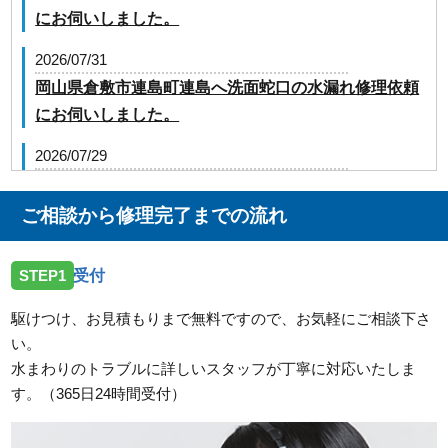
にお伺いしました。
2026/07/31
岡山県倉敷市連島町連島へ洗面蛇口の水漏れ修理依頼
にお伺いしました。
2026/07/29
岡山県浅口市金光町占見へトイレの修理依頼でお伺い
しました。
ご相談から修理完了までの流れ
2026/07/27
STEP1
受付
岡山県高梁市落合町近似へトイレの点検依頼でお伺い
しました。
駆けつけ、お見積もりまで無料ですので、お気軽にご相談下さ
い。
2026/07/27
水まわりのトラブルに詳しいスタッフが丁寧に対応いたしま
岡山県和気郡和気町衣笠へ台所蛇口の点検依頼でお伺
す。（365日24時間受付）
いしました。
2026/07/27