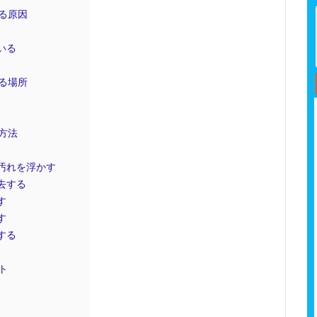
る原因
いる
る場所
方法
汚れを浮かす
去する
す
す
する
ト