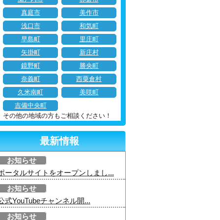
真庭市
美作市
浅口市
和気町
早島町
里庄町
矢掛町
新庄村
鏡野町
勝央町
奈義町
西粟倉村
久米南町
美咲町
吉備中央町
その他の地域の方もご相談ください！
最新情報
お知らせ
ポータルサイトをオープンしまし...
お知らせ
公式YouTubeチャンネル開...
お知らせ