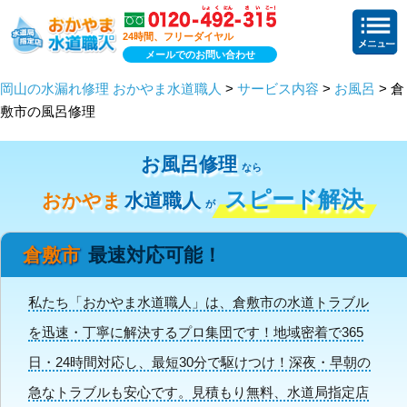
24時間、フリーダイヤル
メールでのお問い合わせ
岡山の水漏れ修理 おかやま水道職人
>
サービス内容
>
お風呂
> 倉
敷市の風呂修理
お風呂修理
なら
スピード解決
おかやま
水道職人
が
倉敷市
最速対応可能！
私たち「おかやま水道職人」は、倉敷市の水道トラブル
を迅速・丁寧に解決するプロ集団です！地域密着で365
日・24時間対応し、最短30分で駆けつけ！深夜・早朝の
急なトラブルも安心です。見積もり無料、水道局指定店