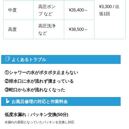
高圧ポン
¥3,300 / 出
中度
¥26,400～
プ など
張1回
高圧洗浄
高度
¥38,500～
など
よくあるトラブル
①シャワーの水がポタポタ止まらない
②排水口に水が流れず溜まっている
③蛇口から水が流れなくなった
お風呂修理の対応と作業料金
低度水漏れ：パッキン交換(50分)
水漏れの原因となっていたパッキンを交換し対応