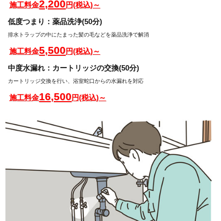
2,200
施工料金
円(税込)～
低度つまり：薬品洗浄(50分)
排水トラップの中にたまった髪の毛などを薬品洗浄で解消
5,500
施工料金
円(税込)～
中度水漏れ：カートリッジの交換(50分)
カートリッジ交換を行い、浴室蛇口からの水漏れを対応
16,500
施工料金
円(税込)～