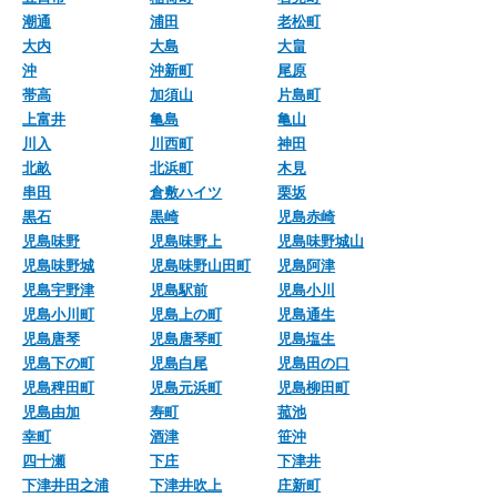
潮通
浦田
老松町
大内
大島
大畠
沖
沖新町
尾原
帯高
加須山
片島町
上富井
亀島
亀山
川入
川西町
神田
北畝
北浜町
木見
串田
倉敷ハイツ
栗坂
黒石
黒崎
児島赤崎
児島味野
児島味野上
児島味野城山
児島味野城
児島味野山田町
児島阿津
児島宇野津
児島駅前
児島小川
児島小川町
児島上の町
児島通生
児島唐琴
児島唐琴町
児島塩生
児島下の町
児島白尾
児島田の口
児島稗田町
児島元浜町
児島柳田町
児島由加
寿町
菰池
幸町
酒津
笹沖
四十瀬
下庄
下津井
下津井田之浦
下津井吹上
庄新町