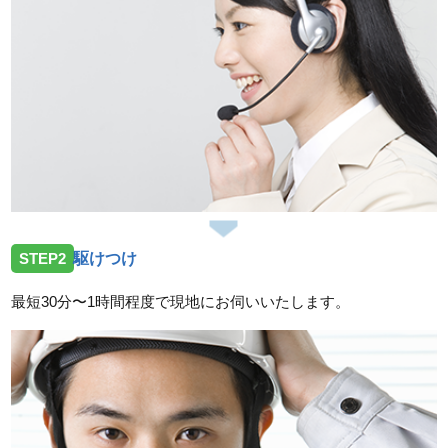
いしました。
2026/07/27
岡山県津山市神戸へ屋外井戸ポンプの点検依頼でお伺
いしました。
2026/07/25
岡山県赤磐市上仁保へ屋外給水の水漏れ修理作業に伺
いました。
2026/07/25
STEP2
駆けつけ
岡山県備前市香登西に台所蛇口交換作業に伺いまし
た。
最短30分〜1時間程度で現地にお伺いいたします。
2026/07/25
岡山県倉敷市玉島長尾にトイレ詰まり除去作業に伺い
ました。
スタッフの修理報告や事例の一覧はこちら