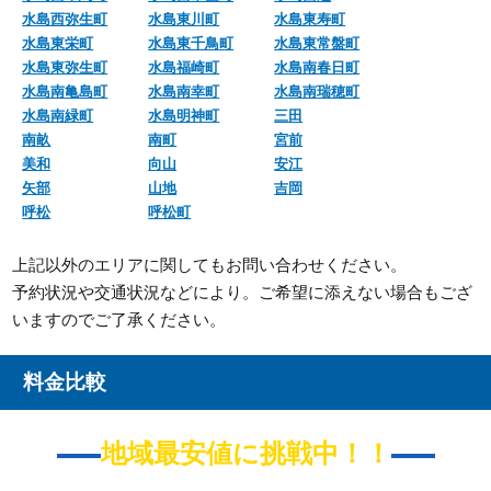
水島西弥生町
水島東川町
水島東寿町
水島東栄町
水島東千鳥町
水島東常盤町
水島東弥生町
水島福崎町
水島南春日町
水島南亀島町
水島南幸町
水島南瑞穂町
水島南緑町
水島明神町
三田
南畝
南町
宮前
美和
向山
安江
矢部
山地
吉岡
呼松
呼松町
上記以外のエリアに関してもお問い合わせください。
予約状況や交通状況などにより。ご希望に添えない場合もござ
いますのでご了承ください。
料金比較
地域最安値に挑戦中！！