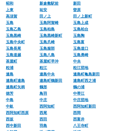
昭和
新倉敷駅前
新田
上東
祐安
曽原
高須賀
田ノ上
田ノ上新町
玉島
玉島阿賀崎
玉島上成
玉島乙島
玉島柏島
玉島柏台
玉島黒崎
玉島黒崎新町
玉島陶
玉島中央町
玉島爪崎
玉島富
玉島長尾
玉島服部
玉島道口
玉島道越
玉島八島
玉島勇崎
茶屋町
茶屋町早沖
中央
粒浦
粒江
粒江団地
連島
連島中央
連島町亀島新田
連島町連島
連島町鶴新田
連島町西之浦
連島町矢柄
鶴形
鶴の浦
徳芳
鳥羽
中帯江
中島
中庄
中庄団地
中畝
西阿知町
西阿知町新田
西阿知町西原
西尾
西岡
西坂
西田
西富井
西中新田
羽島
八王寺町