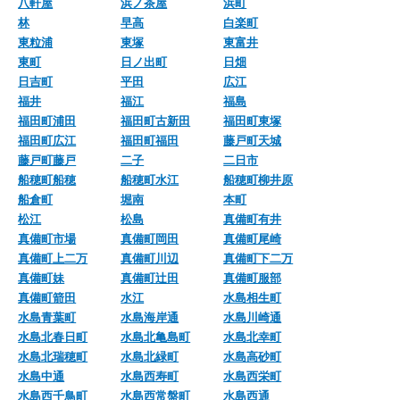
八軒屋
浜ノ茶屋
浜町
林
早高
白楽町
東粒浦
東塚
東富井
東町
日ノ出町
日畑
日吉町
平田
広江
福井
福江
福島
福田町浦田
福田町古新田
福田町東塚
福田町広江
福田町福田
藤戸町天城
藤戸町藤戸
二子
二日市
船穂町船穂
船穂町水江
船穂町柳井原
船倉町
堀南
本町
松江
松島
真備町有井
真備町市場
真備町岡田
真備町尾崎
真備町上二万
真備町川辺
真備町下二万
真備町妹
真備町辻田
真備町服部
真備町箭田
水江
水島相生町
水島青葉町
水島海岸通
水島川崎通
水島北春日町
水島北亀島町
水島北幸町
水島北瑞穂町
水島北緑町
水島高砂町
水島中通
水島西寿町
水島西栄町
水島西千鳥町
水島西常盤町
水島西通