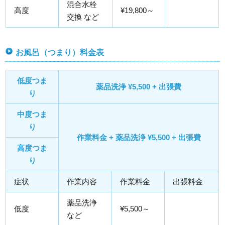
混合水栓
高度
¥19,800～
交換 など
お風呂（つまり）料金表
低度つま
薬品洗浄 ¥5,500 + 出張費
り
中度つま
り
作業料金 + 薬品洗浄 ¥5,500 + 出張費
高度つま
り
症状
作業内容
作業料金
出張料金
薬品洗浄
低度
¥5,500～
など