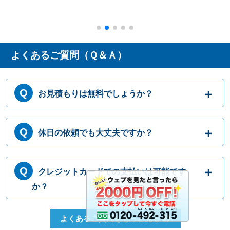
ました。
よくあるご質問（Ｑ＆Ａ）
お見積もりは無料でしょうか？
はい、まずは専門スタッフがお伺いし実際に
休日の依頼でも大丈夫ですか？
目で見て現場調査を行います。確認した内容
を元に、無料でお見積もりをご提示させてい
ただきます。もしお見積り内容がご希望に沿
365日営業しております。休日、祝日、年末年
クレジットカードでの支払いは可能です
わない場合も、キャンセル料等は一切発生い
始いつでも対応可能です。それにかかる追加
たしません。お見積り内容にご納得・ご署名
料金は発生しません。ご安心ください。
か？
いただかなければ作業を行うことはございま
せんので、安心してまずはご相談ください。
クレジットカードのご利用は、VISA、
よくあるご質問をもっと見る
Master、JCBカードからお選びいただけま