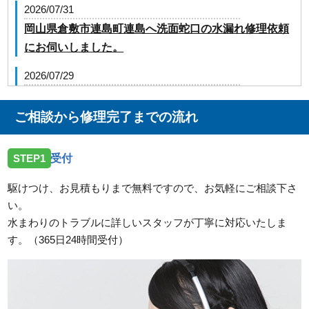
2026/07/31
岡山県倉敷市連島町連島へ洗面蛇口の水漏れ修理依頼
にお伺いしました。
2026/07/29
岡山県浅口市金光町占見へトイレの修理依頼でお伺い
しました。
ご相談から修理完了までの流れ
2026/07/27
STEP1
受付
岡山県高梁市落合町近似へトイレの点検依頼でお伺い
しました。
駆けつけ、お見積もりまで無料ですので、お気軽にご相談下さ
い。
2026/07/27
水まわりのトラブルに詳しいスタッフが丁寧に対応いたしま
岡山県和気郡和気町衣笠へ台所蛇口の点検依頼でお伺
す。（365日24時間受付）
いしました。
2026/07/27
岡山県総社市中央へ屋外蛇口の水漏れ点検依頼でお伺