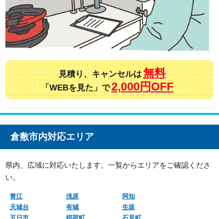
無料
見積り、キャンセルは
2,000円OFF
「WEBを見た」で
倉敷市内対応エリア
県内、広域に対応いたします。一覧からエリアをご確認くださ
い。
青江
浅原
阿知
天城台
有城
生坂
五日市
稲荷町
石見町