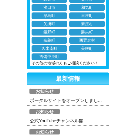
浅口市
和気町
早島町
里庄町
矢掛町
新庄村
鏡野町
勝央町
奈義町
西粟倉村
久米南町
美咲町
吉備中央町
その他の地域の方もご相談ください！
最新情報
お知らせ
ポータルサイトをオープンしまし...
お知らせ
公式YouTubeチャンネル開...
お知らせ