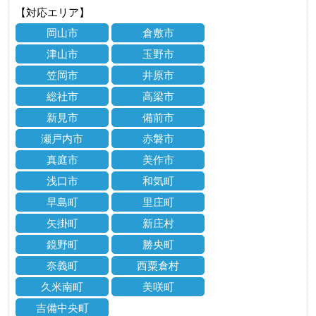
【対応エリア】
岡山市
倉敷市
津山市
玉野市
笠岡市
井原市
総社市
高梁市
新見市
備前市
瀬戸内市
赤磐市
真庭市
美作市
浅口市
和気町
早島町
里庄町
矢掛町
新庄村
鏡野町
勝央町
奈義町
西粟倉村
久米南町
美咲町
吉備中央町