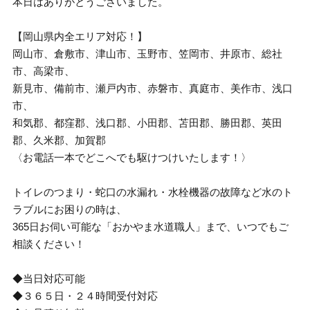
本日はありがとうございました。
【岡山県内全エリア対応！】
岡山市、倉敷市、津山市、玉野市、笠岡市、井原市、総社
市、高梁市、
新見市、備前市、瀬戸内市、赤磐市、真庭市、美作市、浅口
市、
和気郡、都窪郡、浅口郡、小田郡、苫田郡、勝田郡、英田
郡、久米郡、加賀郡
〈お電話一本でどこへでも駆けつけいたします！〉
トイレのつまり・蛇口の水漏れ・水栓機器の故障など水のト
ラブルにお困りの時は、
365日お伺い可能な「おかやま水道職人」まで、いつでもご
相談ください！
◆当日対応可能
◆３６５日・２４時間受付対応