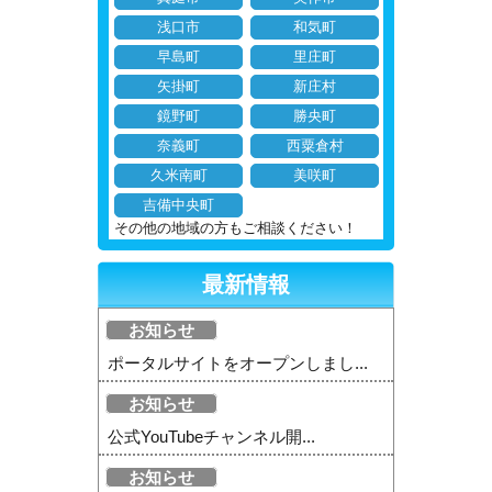
浅口市
和気町
早島町
里庄町
矢掛町
新庄村
鏡野町
勝央町
奈義町
西粟倉村
久米南町
美咲町
吉備中央町
その他の地域の方もご相談ください！
最新情報
お知らせ
ポータルサイトをオープンしまし...
お知らせ
公式YouTubeチャンネル開...
お知らせ