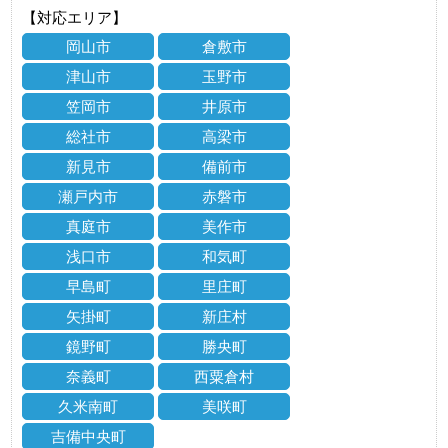
【対応エリア】
岡山市
倉敷市
津山市
玉野市
笠岡市
井原市
総社市
高梁市
新見市
備前市
瀬戸内市
赤磐市
真庭市
美作市
浅口市
和気町
早島町
里庄町
矢掛町
新庄村
鏡野町
勝央町
奈義町
西粟倉村
久米南町
美咲町
吉備中央町