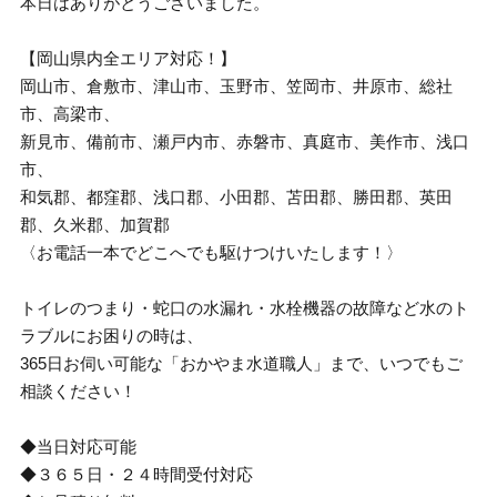
本日はありがとうございました。
【岡山県内全エリア対応！】
岡山市、倉敷市、津山市、玉野市、笠岡市、井原市、総社
市、高梁市、
新見市、備前市、瀬戸内市、赤磐市、真庭市、美作市、浅口
市、
和気郡、都窪郡、浅口郡、小田郡、苫田郡、勝田郡、英田
郡、久米郡、加賀郡
〈お電話一本でどこへでも駆けつけいたします！〉
トイレのつまり・蛇口の水漏れ・水栓機器の故障など水のト
ラブルにお困りの時は、
365日お伺い可能な「おかやま水道職人」まで、いつでもご
相談ください！
◆当日対応可能
◆３６５日・２４時間受付対応