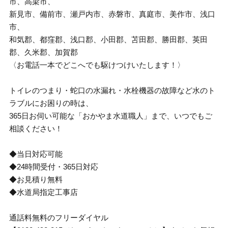
市、高梁市、
新見市、備前市、瀬戸内市、赤磐市、真庭市、美作市、浅口
市、
和気郡、都窪郡、浅口郡、小田郡、苫田郡、勝田郡、英田
郡、久米郡、加賀郡
〈お電話一本でどこへでも駆けつけいたします！〉
トイレのつまり・蛇口の水漏れ・水栓機器の故障など水のト
ラブルにお困りの時は、
365日お伺い可能な「おかやま水道職人」まで、いつでもご
相談ください！
◆当日対応可能
◆24時間受付・365日対応
◆お見積り無料
◆水道局指定工事店
通話料無料のフリーダイヤル