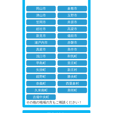
岡山市
倉敷市
津山市
玉野市
笠岡市
井原市
総社市
高梁市
新見市
備前市
瀬戸内市
赤磐市
真庭市
美作市
浅口市
和気町
早島町
里庄町
矢掛町
新庄村
鏡野町
勝央町
奈義町
西粟倉村
久米南町
美咲町
吉備中央町
その他の地域の方もご相談ください！