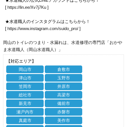
★水道職人の公式LINEアカウントはこちらから！
[
https://lin.ee/Xv7j7Ku
]
★水道職人のインスタグラムはこちらから！
[
https://www.instagram.com/suido_pro/
]
岡山のトイレのつまり・水漏れは、水道修理の専門店「おかや
ま水道職人（岡山水道職人）」
【対応エリア】
岡山市
倉敷市
津山市
玉野市
笠岡市
井原市
総社市
高梁市
新見市
備前市
瀬戸内市
赤磐市
真庭市
美作市