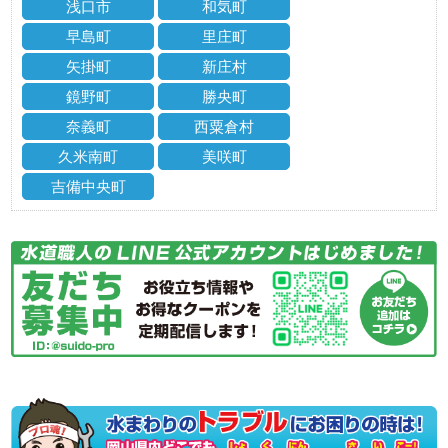
浅口市
和気町
早島町
里庄町
矢掛町
新庄村
鏡野町
勝央町
奈義町
西粟倉村
久米南町
美咲町
吉備中央町