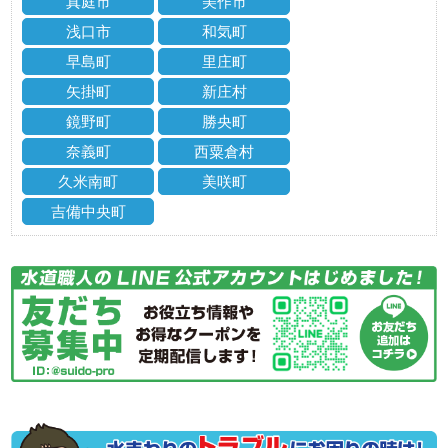
真庭市
美作市
浅口市
和気町
早島町
里庄町
矢掛町
新庄村
鏡野町
勝央町
奈義町
西粟倉村
久米南町
美咲町
吉備中央町