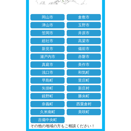
岡山市
倉敷市
津山市
玉野市
笠岡市
井原市
総社市
高梁市
新見市
備前市
瀬戸内市
赤磐市
真庭市
美作市
浅口市
和気町
早島町
里庄町
矢掛町
新庄村
鏡野町
勝央町
奈義町
西粟倉村
久米南町
美咲町
吉備中央町
その他の地域の方もご相談ください！