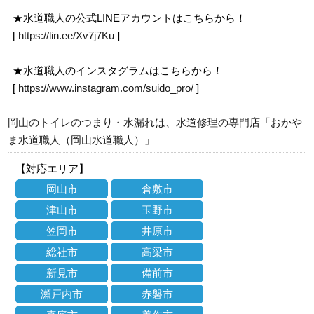
★水道職人の公式LINEアカウントはこちらから！
[
https://lin.ee/Xv7j7Ku
]
★水道職人のインスタグラムはこちらから！
[
https://www.instagram.com/suido_pro/
]
岡山のトイレのつまり・水漏れは、水道修理の専門店「おかや
ま水道職人（岡山水道職人）」
【対応エリア】
岡山市
倉敷市
津山市
玉野市
笠岡市
井原市
総社市
高梁市
新見市
備前市
瀬戸内市
赤磐市