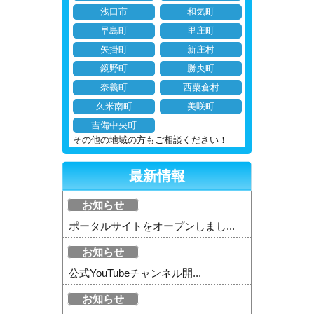
浅口市
和気町
早島町
里庄町
矢掛町
新庄村
鏡野町
勝央町
奈義町
西粟倉村
久米南町
美咲町
吉備中央町
その他の地域の方もご相談ください！
最新情報
お知らせ
ポータルサイトをオープンしまし...
お知らせ
公式YouTubeチャンネル開...
お知らせ