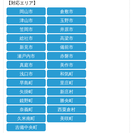
【対応エリア】
岡山市
倉敷市
津山市
玉野市
笠岡市
井原市
総社市
高梁市
新見市
備前市
瀬戸内市
赤磐市
真庭市
美作市
浅口市
和気町
早島町
里庄町
矢掛町
新庄村
鏡野町
勝央町
奈義町
西粟倉村
久米南町
美咲町
吉備中央町