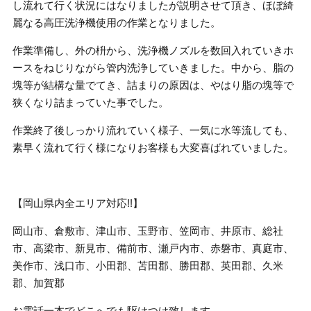
し流れて行く状況にはなりましたが説明させて頂き、ほぼ綺
麗なる高圧洗浄機使用の作業となりました。
作業準備し、外の枡から、洗浄機ノズルを数回入れていきホ
ースをねじりながら管内洗浄していきました。中から、脂の
塊等が結構な量でてき、詰まりの原因は、やはり脂の塊等で
狭くなり詰まっていた事でした。
作業終了後しっかり流れていく様子、一気に水等流しても、
素早く流れて行く様になりお客様も大変喜ばれていました。
【岡山県内全エリア対応!!】
岡山市、倉敷市、津山市、玉野市、笠岡市、井原市、総社
市、高梁市、新見市、備前市、瀬戸内市、赤磐市、真庭市、
美作市、浅口市、小田郡、苫田郡、勝田郡、英田郡、久米
郡、加賀郡
お電話一本でどこへでも駆けつけ致します。