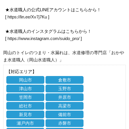
★水道職人の公式LINEアカウントはこちらから！
[
https://lin.ee/Xv7j7Ku
]
★水道職人のインスタグラムはこちらから！
[
https://www.instagram.com/suido_pro/
]
岡山のトイレのつまり・水漏れは、水道修理の専門店「おかや
ま水道職人（岡山水道職人）」
【対応エリア】
岡山市
倉敷市
津山市
玉野市
笠岡市
井原市
総社市
高梁市
新見市
備前市
瀬戸内市
赤磐市