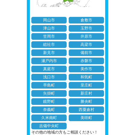
岡山市
倉敷市
津山市
玉野市
笠岡市
井原市
総社市
高梁市
新見市
備前市
瀬戸内市
赤磐市
真庭市
美作市
浅口市
和気町
早島町
里庄町
矢掛町
新庄村
鏡野町
勝央町
奈義町
西粟倉村
久米南町
美咲町
吉備中央町
その他の地域の方もご相談ください！