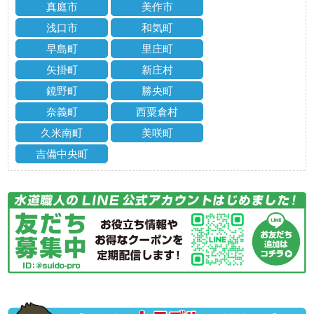
真庭市
美作市
浅口市
和気町
早島町
里庄町
矢掛町
新庄村
鏡野町
勝央町
奈義町
西粟倉村
久米南町
美咲町
吉備中央町