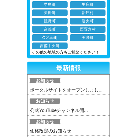
早島町
里庄町
矢掛町
新庄村
鏡野町
勝央町
奈義町
西粟倉村
久米南町
美咲町
吉備中央町
その他の地域の方もご相談ください！
最新情報
お知らせ
ポータルサイトをオープンしまし...
お知らせ
公式YouTubeチャンネル開...
お知らせ
価格改定のお知らせ