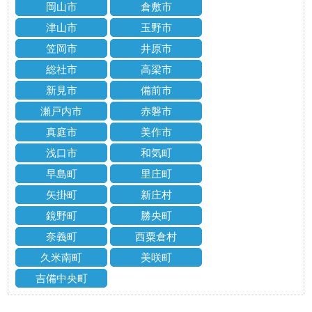
岡山市
倉敷市
津山市
玉野市
笠岡市
井原市
総社市
高梁市
新見市
備前市
瀬戸内市
赤磐市
真庭市
美作市
浅口市
和気町
早島町
里庄町
矢掛町
新庄村
鏡野町
勝央町
奈義町
西粟倉村
久米南町
美咲町
吉備中央町