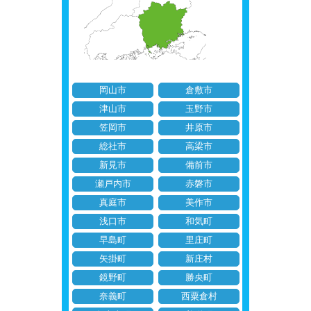
岡山市
倉敷市
津山市
玉野市
笠岡市
井原市
総社市
高梁市
新見市
備前市
瀬戸内市
赤磐市
真庭市
美作市
浅口市
和気町
早島町
里庄町
矢掛町
新庄村
鏡野町
勝央町
奈義町
西粟倉村