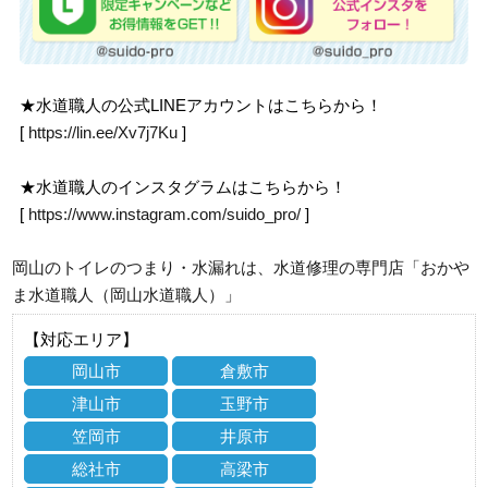
★水道職人の公式LINEアカウントはこちらから！
[
https://lin.ee/Xv7j7Ku
]
★水道職人のインスタグラムはこちらから！
[
https://www.instagram.com/suido_pro/
]
岡山のトイレのつまり・水漏れは、水道修理の専門店「おかや
ま水道職人（岡山水道職人）」
【対応エリア】
岡山市
倉敷市
津山市
玉野市
笠岡市
井原市
総社市
高梁市