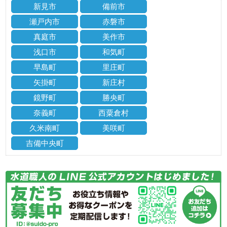
新見市
備前市
瀬戸内市
赤磐市
真庭市
美作市
浅口市
和気町
早島町
里庄町
矢掛町
新庄村
鏡野町
勝央町
奈義町
西粟倉村
久米南町
美咲町
吉備中央町