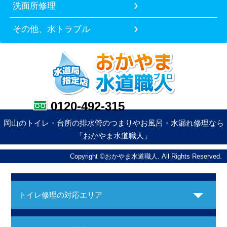
洗面所修理
その他、水トラブル
0120-492-315
岡山のトイレ・台所の排水管のつまりやお風呂・水漏れ修理なら
「おかやま水道職人」
Copyright ©おかやま水道職人. All Rights Reserved.
トイレ修理の対応エリア