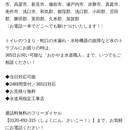
市、高梁市、新見市、備前市、瀬戸内市、赤磐市、真庭市、
美作市、浅口市、和気郡、都窪郡、浅口郡、小田郡、苫田
郡、勝田郡、英田郡、久米郡、加賀郡
〈お電話一本でどこへでも駆けつけいたします！〉
トイレのつまり・蛇口の水漏れ・水栓機器の故障など水のト
ラブルにお困りの時は、
365日お伺い可能な「おかやま水道職人」まで、いつでもご
相談ください！
◆当日対応可能
◆24時間受付／365日対応
◆お見積り無料
◆水道局指定工事店
通話料無料のフリーダイヤル
【0120-492-315（しょくにん、さいこー！）】まで、お気軽
にお電話ください！