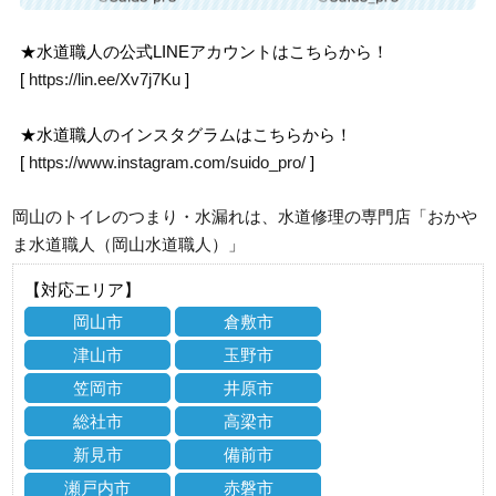
★水道職人の公式LINEアカウントはこちらから！
[
https://lin.ee/Xv7j7Ku
]
★水道職人のインスタグラムはこちらから！
[
https://www.instagram.com/suido_pro/
]
岡山のトイレのつまり・水漏れは、水道修理の専門店「おかや
ま水道職人（岡山水道職人）」
【対応エリア】
岡山市
倉敷市
津山市
玉野市
笠岡市
井原市
総社市
高梁市
新見市
備前市
瀬戸内市
赤磐市