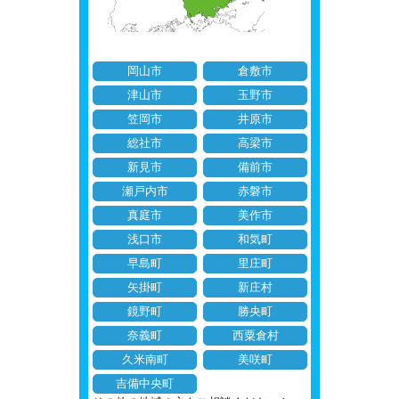
岡山市
倉敷市
津山市
玉野市
笠岡市
井原市
総社市
高梁市
新見市
備前市
瀬戸内市
赤磐市
真庭市
美作市
浅口市
和気町
早島町
里庄町
矢掛町
新庄村
鏡野町
勝央町
奈義町
西粟倉村
久米南町
美咲町
吉備中央町