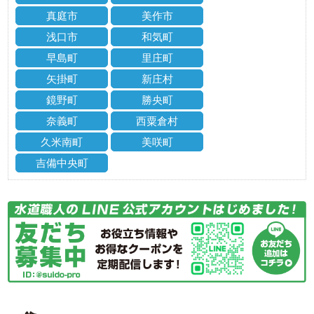
真庭市
美作市
浅口市
和気町
早島町
里庄町
矢掛町
新庄村
鏡野町
勝央町
奈義町
西粟倉村
久米南町
美咲町
吉備中央町