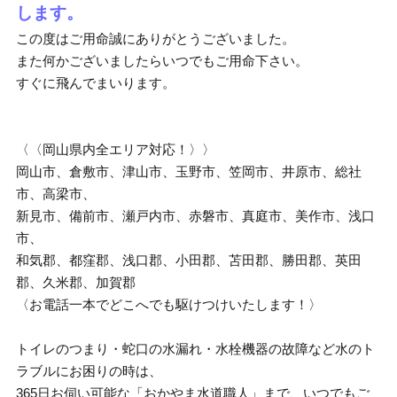
します。
この度はご用命誠にありがとうございました。
また何かございましたらいつでもご用命下さい。
すぐに飛んでまいります。
〈〈岡山県内全エリア対応！〉〉
岡山市、倉敷市、津山市、玉野市、笠岡市、井原市、総社
市、高梁市、
新見市、備前市、瀬戸内市、赤磐市、真庭市、美作市、浅口
市、
和気郡、都窪郡、浅口郡、小田郡、苫田郡、勝田郡、英田
郡、久米郡、加賀郡
〈お電話一本でどこへでも駆けつけいたします！〉
トイレのつまり・蛇口の水漏れ・水栓機器の故障など水のト
ラブルにお困りの時は、
365日お伺い可能な「おかやま水道職人」まで、いつでもご