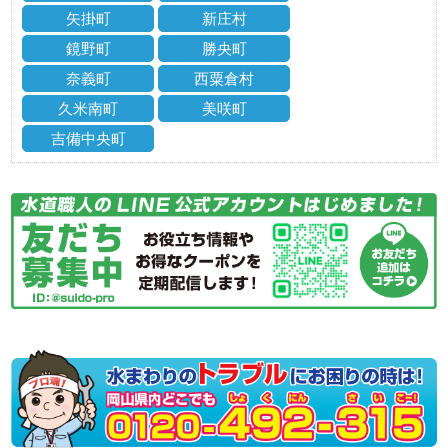
矢掛町
新庄村
鏡野町
勝央町
奈義町
西粟倉村
久米南町
美咲町
吉備中央町