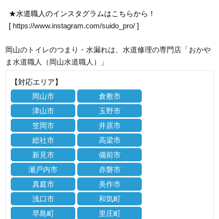
★水道職人のインスタグラムはこちらから！
[
https://www.instagram.com/suido_pro/
]
岡山のトイレのつまり・水漏れは、水道修理の専門店「おかや
ま水道職人（岡山水道職人）」
【対応エリア】
岡山市
倉敷市
津山市
玉野市
笠岡市
井原市
総社市
高梁市
新見市
備前市
瀬戸内市
赤磐市
真庭市
美作市
浅口市
和気町
早島町
里庄町