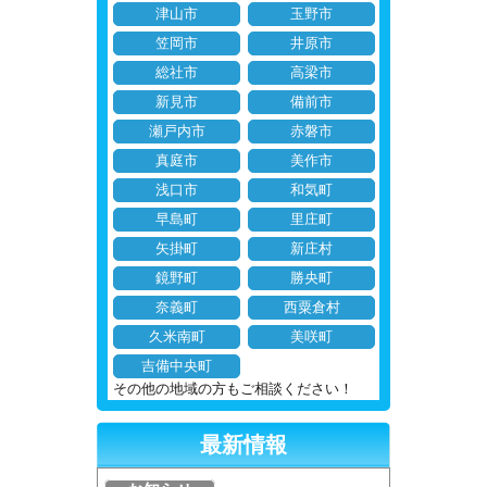
津山市
玉野市
笠岡市
井原市
総社市
高梁市
新見市
備前市
瀬戸内市
赤磐市
真庭市
美作市
浅口市
和気町
早島町
里庄町
矢掛町
新庄村
鏡野町
勝央町
奈義町
西粟倉村
久米南町
美咲町
吉備中央町
その他の地域の方もご相談ください！
最新情報