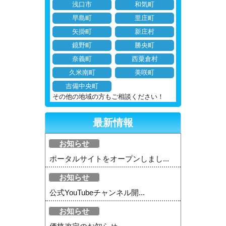
浅口市
和気町
早島町
里庄町
矢掛町
新庄村
鏡野町
勝央町
奈義町
西粟倉村
久米南町
美咲町
吉備中央町
その他の地域の方もご相談ください！
最新情報
お知らせ
ポータルサイトをオープンしまし...
お知らせ
公式YouTubeチャンネル開...
お知らせ