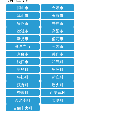
【対応エリア】
岡山市
倉敷市
津山市
玉野市
笠岡市
井原市
総社市
高梁市
新見市
備前市
瀬戸内市
赤磐市
真庭市
美作市
浅口市
和気町
早島町
里庄町
矢掛町
新庄村
鏡野町
勝央町
奈義町
西粟倉村
久米南町
美咲町
吉備中央町