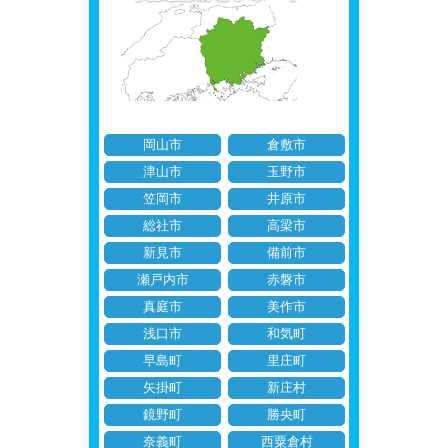
岡山市
倉敷市
津山市
玉野市
笠岡市
井原市
総社市
高梁市
新見市
備前市
瀬戸内市
赤磐市
真庭市
美作市
浅口市
和気町
早島町
里庄町
矢掛町
新庄村
鏡野町
勝央町
奈義町
西粟倉村