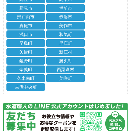
新見市
備前市
瀬戸内市
赤磐市
真庭市
美作市
浅口市
和気町
早島町
里庄町
矢掛町
新庄村
鏡野町
勝央町
奈義町
西粟倉村
久米南町
美咲町
吉備中央町