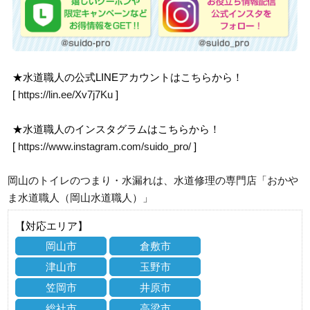
★水道職人の公式LINEアカウントはこちらから！
[
https://lin.ee/Xv7j7Ku
]
★水道職人のインスタグラムはこちらから！
[
https://www.instagram.com/suido_pro/
]
岡山のトイレのつまり・水漏れは、水道修理の専門店「おかや
ま水道職人（岡山水道職人）」
【対応エリア】
岡山市
倉敷市
津山市
玉野市
笠岡市
井原市
総社市
高梁市