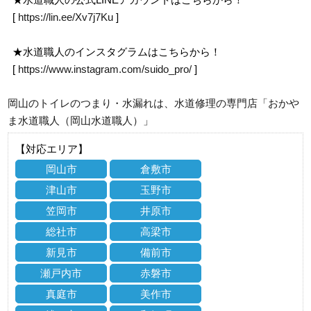
[
https://lin.ee/Xv7j7Ku
]
★水道職人のインスタグラムはこちらから！
[
https://www.instagram.com/suido_pro/
]
岡山のトイレのつまり・水漏れは、水道修理の専門店「おかや
ま水道職人（岡山水道職人）」
【対応エリア】
岡山市
倉敷市
津山市
玉野市
笠岡市
井原市
総社市
高梁市
新見市
備前市
瀬戸内市
赤磐市
真庭市
美作市