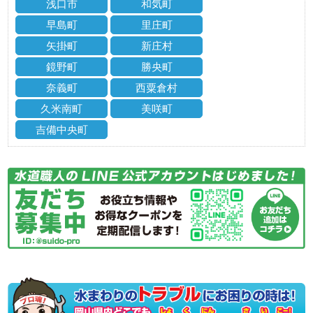
浅口市
和気町
早島町
里庄町
矢掛町
新庄村
鏡野町
勝央町
奈義町
西粟倉村
久米南町
美咲町
吉備中央町