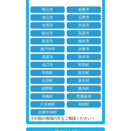
岡山市
倉敷市
津山市
玉野市
笠岡市
井原市
総社市
高梁市
新見市
備前市
瀬戸内市
赤磐市
真庭市
美作市
浅口市
和気町
早島町
里庄町
矢掛町
新庄村
鏡野町
勝央町
奈義町
西粟倉村
久米南町
美咲町
吉備中央町
その他の地域の方もご相談ください！