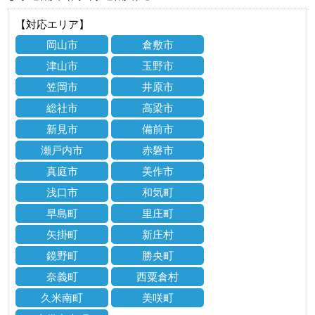
【対応エリア】
岡山市
倉敷市
津山市
玉野市
笠岡市
井原市
総社市
高梁市
新見市
備前市
瀬戸内市
赤磐市
真庭市
美作市
浅口市
和気町
早島町
里庄町
矢掛町
新庄村
鏡野町
勝央町
奈義町
西粟倉村
久米南町
美咲町