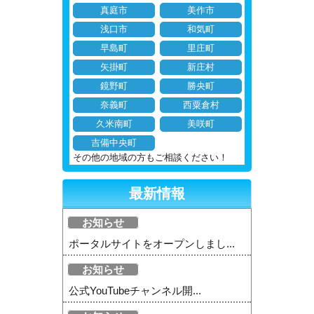
真庭市
美作市
浅口市
和気町
早島町
里庄町
矢掛町
新庄村
鏡野町
勝央町
奈義町
西粟倉村
久米南町
美咲町
吉備中央町
その他の地域の方もご相談ください！
最新情報
お知らせ
ポータルサイトをオープンしまし...
お知らせ
公式YouTubeチャンネル開...