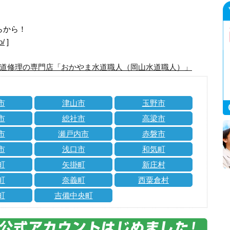
らから！
o/
]
道修理の専門店「おかやま水道職人（岡山水道職人）」
市
津山市
玉野市
市
総社市
高梁市
市
瀬戸内市
赤磐市
市
浅口市
和気町
町
矢掛町
新庄村
町
奈義町
西粟倉村
町
吉備中央町