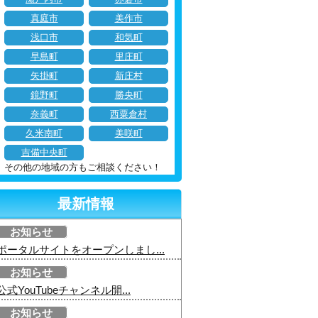
真庭市
美作市
浅口市
和気町
早島町
里庄町
矢掛町
新庄村
鏡野町
勝央町
奈義町
西粟倉村
久米南町
美咲町
吉備中央町
その他の地域の方もご相談ください！
最新情報
お知らせ
ポータルサイトをオープンしまし...
お知らせ
公式YouTubeチャンネル開...
お知らせ