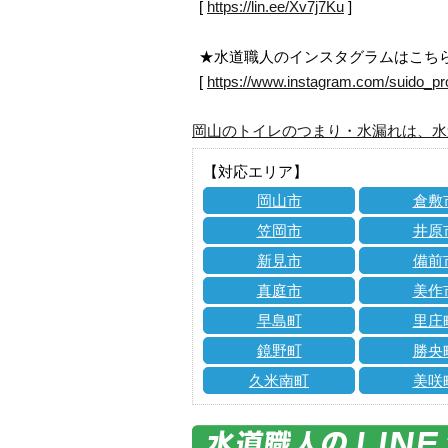
[
https://lin.ee/Xv7j7Ku
]
★水道職人のインスタグラムはこち
[
https://www.instagram.com/suido_pr
岡山のトイレのつまり・水漏れは、水
【対応エリア】
岡山市
倉敷
笠岡市
井原
新見市
備前
真庭市
美作
早島町
里庄
鏡野町
勝央
久米南町
美咲