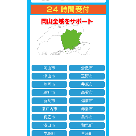
岡山市
倉敷市
津山市
玉野市
笠岡市
井原市
総社市
高梁市
新見市
備前市
瀬戸内市
赤磐市
真庭市
美作市
浅口市
和気町
早島町
里庄町