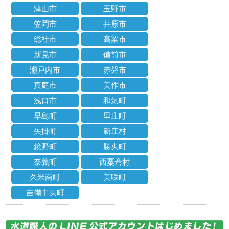
津山市
玉野市
笠岡市
井原市
総社市
高梁市
新見市
備前市
瀬戸内市
赤磐市
真庭市
美作市
浅口市
和気町
早島町
里庄町
矢掛町
新庄村
鏡野町
勝央町
奈義町
西粟倉村
久米南町
美咲町
吉備中央町