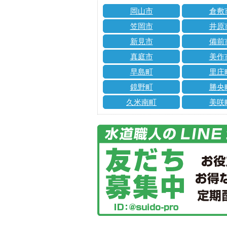
岡山市
倉敷
笠岡市
井原
新見市
備前
真庭市
美作
早島町
里庄
鏡野町
勝央
久米南町
美咲