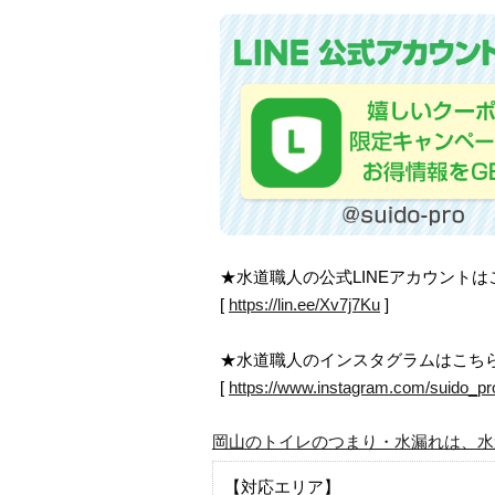
★水道職人の公式LINEアカウント
[
https://lin.ee/Xv7j7Ku
]
★水道職人のインスタグラムはこち
[
https://www.instagram.com/suido_pr
岡山のトイレのつまり・水漏れは、水
【対応エリア】