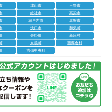
市
津山市
玉野市
市
総社市
高梁市
市
瀬戸内市
赤磐市
市
浅口市
和気町
町
矢掛町
新庄村
町
奈義町
西粟倉村
町
吉備中央町