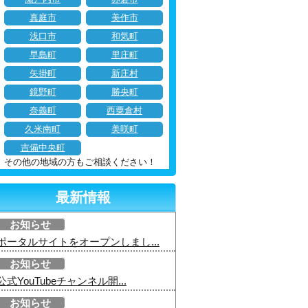
真庭市
美作市
浅口市
和気町
早島町
里庄町
矢掛町
新庄村
鏡野町
勝央町
奈義町
西粟倉村
久米南町
美咲町
吉備中央町
その他の地域の方もご相談ください！
最新情報
お知らせ
ポータルサイトをオープンしまし...
お知らせ
公式YouTubeチャンネル開...
お知らせ