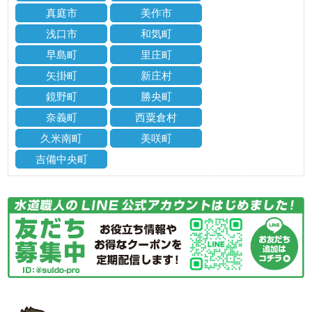
真庭市
美作市
浅口市
和気町
早島町
里庄町
矢掛町
新庄村
鏡野町
勝央町
奈義町
西粟倉村
久米南町
美咲町
吉備中央町