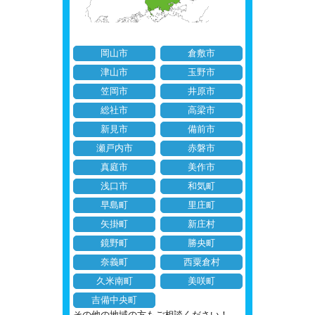
岡山市
倉敷市
津山市
玉野市
笠岡市
井原市
総社市
高梁市
新見市
備前市
瀬戸内市
赤磐市
真庭市
美作市
浅口市
和気町
早島町
里庄町
矢掛町
新庄村
鏡野町
勝央町
奈義町
西粟倉村
久米南町
美咲町
吉備中央町