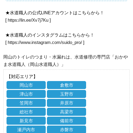
★水道職人の公式LINEアカウントはこちらから！
[
https://lin.ee/Xv7j7Ku
]
★水道職人のインスタグラムはこちらから！
[
https://www.instagram.com/suido_pro/
]
岡山のトイレのつまり・水漏れは、水道修理の専門店「おかや
ま水道職人（岡山水道職人）」
【対応エリア】
岡山市
倉敷市
津山市
玉野市
笠岡市
井原市
総社市
高梁市
新見市
備前市
瀬戸内市
赤磐市