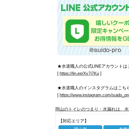
★水道職人の公式LINEアカウント
[
https://lin.ee/Xv7j7Ku
]
★水道職人のインスタグラムはこち
[
https://www.instagram.com/suido_pr
岡山のトイレのつまり・水漏れは、水
【対応エリア】