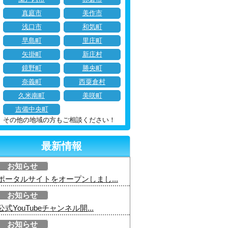
真庭市
美作市
浅口市
和気町
早島町
里庄町
矢掛町
新庄村
鏡野町
勝央町
奈義町
西粟倉村
久米南町
美咲町
吉備中央町
その他の地域の方もご相談ください！
最新情報
お知らせ
ポータルサイトをオープンしまし...
お知らせ
公式YouTubeチャンネル開...
お知らせ