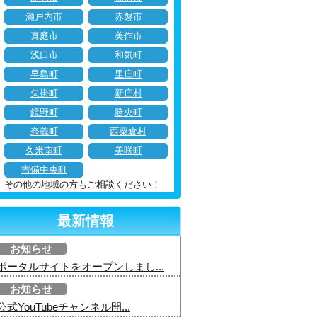
瀬戸内市
赤磐市
真庭市
美作市
浅口市
和気町
早島町
里庄町
矢掛町
新庄村
鏡野町
勝央町
奈義町
西粟倉村
久米南町
美咲町
吉備中央町
その他の地域の方もご相談ください！
最新情報
お知らせ
ポータルサイトをオープンしまし...
お知らせ
公式YouTubeチャンネル開...