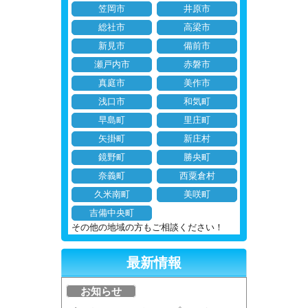
笠岡市
井原市
総社市
高梁市
新見市
備前市
瀬戸内市
赤磐市
真庭市
美作市
浅口市
和気町
早島町
里庄町
矢掛町
新庄村
鏡野町
勝央町
奈義町
西粟倉村
久米南町
美咲町
吉備中央町
その他の地域の方もご相談ください！
最新情報
お知らせ