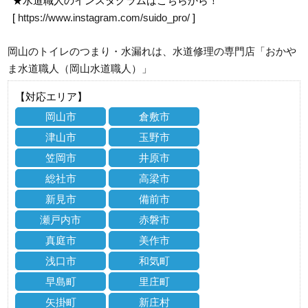
★水道職人のインスタグラムはこちらから！
[
https://www.instagram.com/suido_pro/
]
岡山のトイレのつまり・水漏れは、水道修理の専門店「おかや
ま水道職人（岡山水道職人）」
【対応エリア】
岡山市
倉敷市
津山市
玉野市
笠岡市
井原市
総社市
高梁市
新見市
備前市
瀬戸内市
赤磐市
真庭市
美作市
浅口市
和気町
早島町
里庄町
矢掛町
新庄村