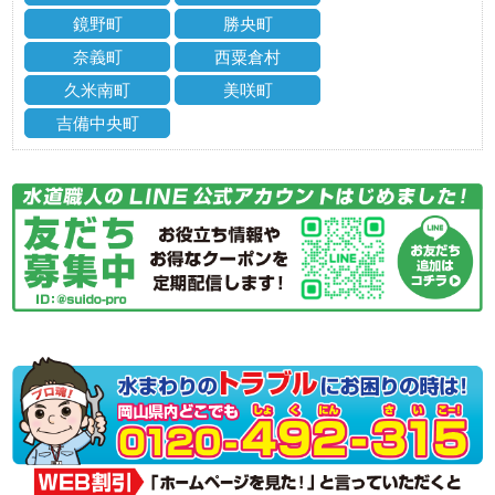
鏡野町
勝央町
奈義町
西粟倉村
久米南町
美咲町
吉備中央町