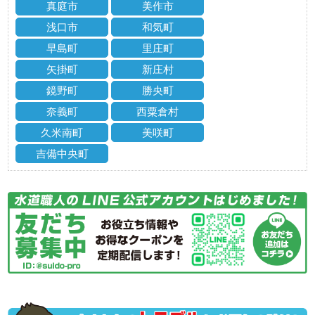
真庭市
美作市
浅口市
和気町
早島町
里庄町
矢掛町
新庄村
鏡野町
勝央町
奈義町
西粟倉村
久米南町
美咲町
吉備中央町