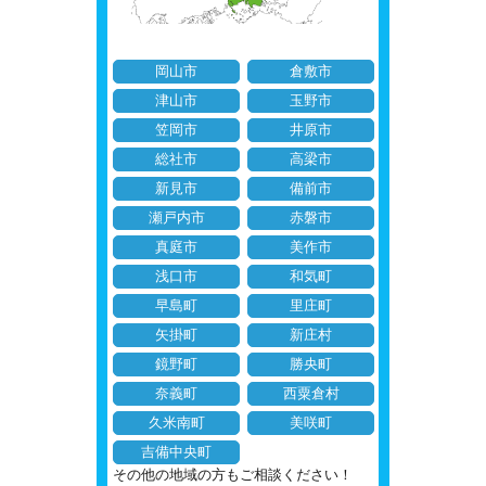
岡山市
倉敷市
津山市
玉野市
笠岡市
井原市
総社市
高梁市
新見市
備前市
瀬戸内市
赤磐市
真庭市
美作市
浅口市
和気町
早島町
里庄町
矢掛町
新庄村
鏡野町
勝央町
奈義町
西粟倉村
久米南町
美咲町
吉備中央町
その他の地域の方もご相談ください！