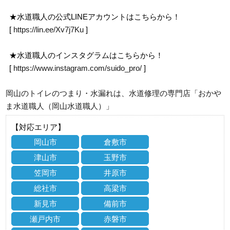
★水道職人の公式LINEアカウントはこちらから！
[
https://lin.ee/Xv7j7Ku
]
★水道職人のインスタグラムはこちらから！
[
https://www.instagram.com/suido_pro/
]
岡山のトイレのつまり・水漏れは、水道修理の専門店「おかや
ま水道職人（岡山水道職人）」
【対応エリア】
岡山市
倉敷市
津山市
玉野市
笠岡市
井原市
総社市
高梁市
新見市
備前市
瀬戸内市
赤磐市