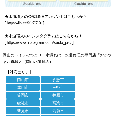
★水道職人の公式LINEアカウントはこちらから！
[
https://lin.ee/Xv7j7Ku
]
★水道職人のインスタグラムはこちらから！
[
https://www.instagram.com/suido_pro/
]
岡山のトイレのつまり・水漏れは、水道修理の専門店「おかや
ま水道職人（岡山水道職人）」
【対応エリア】
岡山市
倉敷市
津山市
玉野市
笠岡市
井原市
総社市
高梁市
新見市
備前市