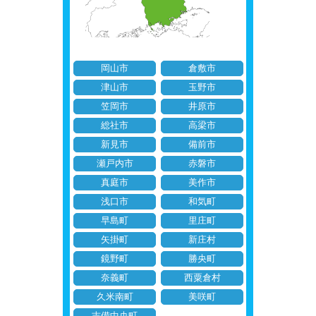
岡山市
倉敷市
津山市
玉野市
笠岡市
井原市
総社市
高梁市
新見市
備前市
瀬戸内市
赤磐市
真庭市
美作市
浅口市
和気町
早島町
里庄町
矢掛町
新庄村
鏡野町
勝央町
奈義町
西粟倉村
久米南町
美咲町