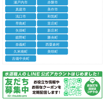
瀬戸内市
赤磐市
真庭市
美作市
浅口市
和気町
早島町
里庄町
矢掛町
新庄村
鏡野町
勝央町
奈義町
西粟倉村
久米南町
美咲町
吉備中央町