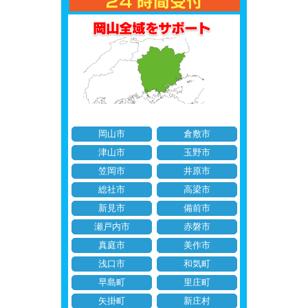
岡山市
倉敷市
津山市
玉野市
笠岡市
井原市
総社市
高梁市
新見市
備前市
瀬戸内市
赤磐市
真庭市
美作市
浅口市
和気町
早島町
里庄町
矢掛町
新庄村