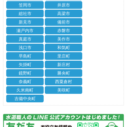
笠岡市
井原市
総社市
高梁市
新見市
備前市
瀬戸内市
赤磐市
真庭市
美作市
浅口市
和気町
早島町
里庄町
矢掛町
新庄村
鏡野町
勝央町
奈義町
西粟倉村
久米南町
美咲町
吉備中央町