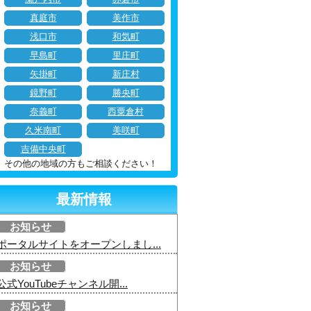
真庭市
美作市
浅口市
和気町
早島町
里庄町
矢掛町
新庄村
鏡野町
勝央町
奈義町
西粟倉村
久米南町
美咲町
吉備中央町
その他の地域の方もご相談ください！
最新情報
お知らせ
ポータルサイトをオープンしまし...
お知らせ
公式YouTubeチャンネル開...
お知らせ