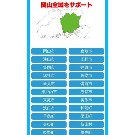
岡山市
倉敷市
津山市
玉野市
笠岡市
井原市
総社市
高梁市
新見市
備前市
瀬戸内市
赤磐市
真庭市
美作市
浅口市
和気町
早島町
里庄町
矢掛町
新庄村
鏡野町
勝央町