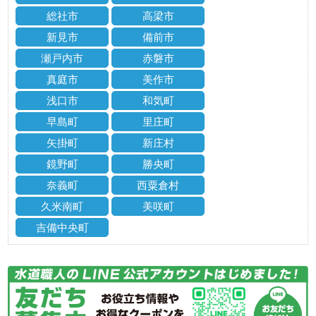
総社市
高梁市
新見市
備前市
瀬戸内市
赤磐市
真庭市
美作市
浅口市
和気町
早島町
里庄町
矢掛町
新庄村
鏡野町
勝央町
奈義町
西粟倉村
久米南町
美咲町
吉備中央町