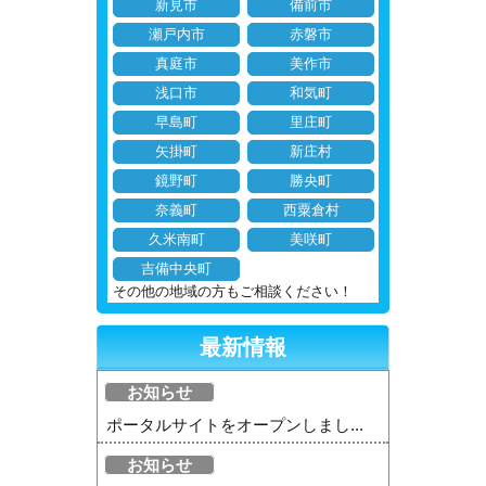
新見市
備前市
瀬戸内市
赤磐市
真庭市
美作市
浅口市
和気町
早島町
里庄町
矢掛町
新庄村
鏡野町
勝央町
奈義町
西粟倉村
久米南町
美咲町
吉備中央町
その他の地域の方もご相談ください！
最新情報
お知らせ
ポータルサイトをオープンしまし...
お知らせ