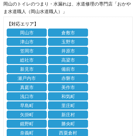
岡山のトイレのつまり・水漏れは、水道修理の専門店「おかや
ま水道職人（岡山水道職人）」
【対応エリア】
岡山市
倉敷市
津山市
玉野市
笠岡市
井原市
総社市
高梁市
新見市
備前市
瀬戸内市
赤磐市
真庭市
美作市
浅口市
和気町
早島町
里庄町
矢掛町
新庄村
鏡野町
勝央町
奈義町
西粟倉村