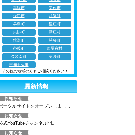
真庭市
美作市
浅口市
和気町
早島町
里庄町
矢掛町
新庄村
鏡野町
勝央町
奈義町
西粟倉村
久米南町
美咲町
吉備中央町
その他の地域の方もご相談ください！
最新情報
お知らせ
ポータルサイトをオープンしまし...
お知らせ
公式YouTubeチャンネル開...
お知らせ