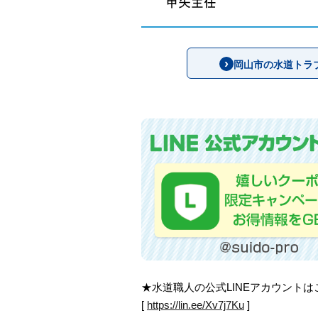
岡山市の水道トラ
★水道職人の公式LINEアカウント
[
https://lin.ee/Xv7j7Ku
]