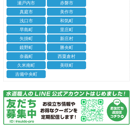
瀬戸内市
赤磐市
真庭市
美作市
浅口市
和気町
早島町
里庄町
矢掛町
新庄村
鏡野町
勝央町
奈義町
西粟倉村
久米南町
美咲町
吉備中央町