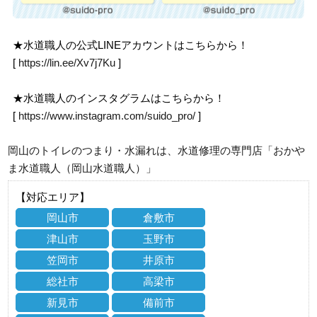
★水道職人の公式LINEアカウントはこちらから！
[
https://lin.ee/Xv7j7Ku
]
★水道職人のインスタグラムはこちらから！
[
https://www.instagram.com/suido_pro/
]
岡山のトイレのつまり・水漏れは、水道修理の専門店「おかや
ま水道職人（岡山水道職人）」
【対応エリア】
岡山市
倉敷市
津山市
玉野市
笠岡市
井原市
総社市
高梁市
新見市
備前市