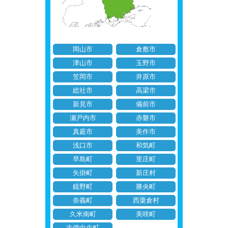
岡山市
倉敷市
津山市
玉野市
笠岡市
井原市
総社市
高梁市
新見市
備前市
瀬戸内市
赤磐市
真庭市
美作市
浅口市
和気町
早島町
里庄町
矢掛町
新庄村
鏡野町
勝央町
奈義町
西粟倉村
久米南町
美咲町