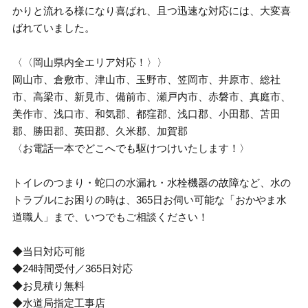
かりと流れる様になり喜ばれ、且つ迅速な対応には、大変喜
ばれていました。
〈〈岡山県内全エリア対応！〉〉
岡山市、倉敷市、津山市、玉野市、笠岡市、井原市、総社
市、高梁市、新見市、備前市、瀬戸内市、赤磐市、真庭市、
美作市、浅口市、和気郡、都窪郡、浅口郡、小田郡、苫田
郡、勝田郡、英田郡、久米郡、加賀郡
〈お電話一本でどこへでも駆けつけいたします！〉
トイレのつまり・蛇口の水漏れ・水栓機器の故障など、水の
トラブルにお困りの時は、365日お伺い可能な「おかやま水
道職人」まで、いつでもご相談ください！
◆当日対応可能
◆24時間受付／365日対応
◆お見積り無料
◆水道局指定工事店