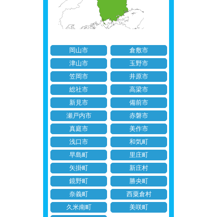
岡山市
倉敷市
津山市
玉野市
笠岡市
井原市
総社市
高梁市
新見市
備前市
瀬戸内市
赤磐市
真庭市
美作市
浅口市
和気町
早島町
里庄町
矢掛町
新庄村
鏡野町
勝央町
奈義町
西粟倉村
久米南町
美咲町