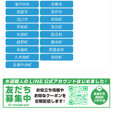
瀬戸内市
赤磐市
真庭市
美作市
浅口市
和気町
早島町
里庄町
矢掛町
新庄村
鏡野町
勝央町
奈義町
西粟倉村
久米南町
美咲町
吉備中央町