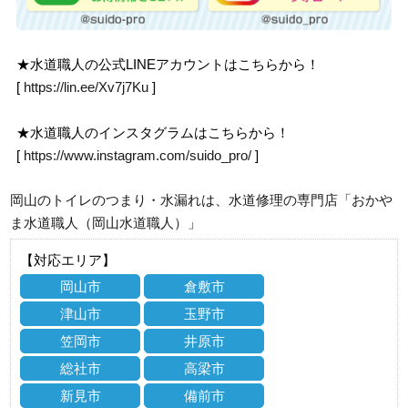
★水道職人の公式LINEアカウントはこちらから！
[
https://lin.ee/Xv7j7Ku
]
★水道職人のインスタグラムはこちらから！
[
https://www.instagram.com/suido_pro/
]
岡山のトイレのつまり・水漏れは、水道修理の専門店「おかや
ま水道職人（岡山水道職人）」
【対応エリア】
岡山市
倉敷市
津山市
玉野市
笠岡市
井原市
総社市
高梁市
新見市
備前市