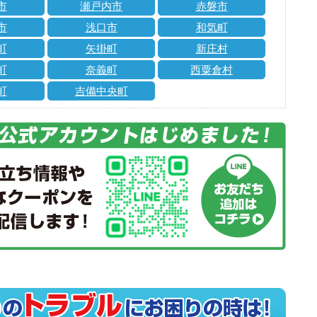
市
瀬戸内市
赤磐市
市
浅口市
和気町
町
矢掛町
新庄村
町
奈義町
西粟倉村
町
吉備中央町