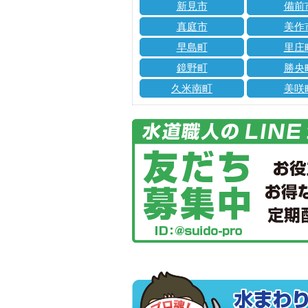
新見市
備前
真庭市
美作
早島町
里庄
鏡野町
勝央
久米南町
美咲