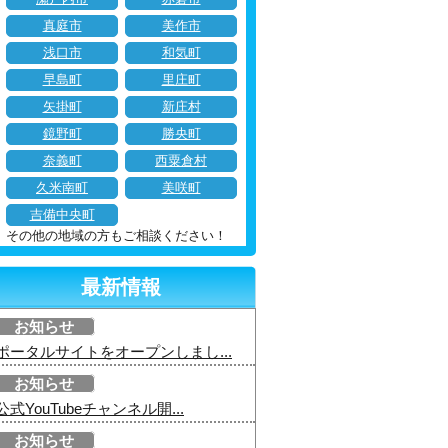
真庭市
美作市
浅口市
和気町
早島町
里庄町
矢掛町
新庄村
鏡野町
勝央町
奈義町
西粟倉村
久米南町
美咲町
吉備中央町
その他の地域の方もご相談ください！
最新情報
お知らせ
ポータルサイトをオープンしまし...
お知らせ
公式YouTubeチャンネル開...
お知らせ