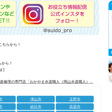
はこちらから！
らから！
o/
]
道修理の専門店「おかやま水道職人（岡山水道職人）」
市
津山市
玉野市
市
総社市
高梁市