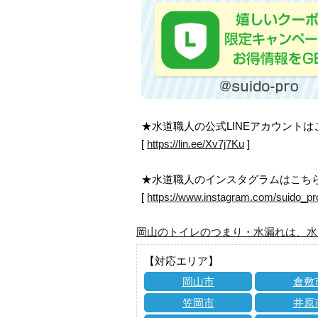
★水道職人の公式LINEアカウント
[
https://lin.ee/Xv7j7Ku
]
★水道職人のインスタグラムはこち
[
https://www.instagram.com/suido_pr
岡山のトイレのつまり・水漏れは、水
【対応エリア】
岡山市
倉敷
笠岡市
井原