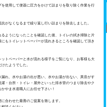
プを使用して便器に圧力をかけて詰まりを取り除く作業を行
抵抗がなくなるまで繰り返し行い詰まりを除去しました。
れるようになったことを確認した後、トイレの拭き掃除と片
様にもトイレットペーパーが流れきるところを確認して頂き
レットペーパーと水が流れる様子をご覧になり、お客様も大
だけたようでした。
水漏れ、水やお湯の出が悪い、水やお湯が出ない、異音がす
洗濯・台所・トイレ・屋外といった排水管のつまり除去やク
おかやま水道職人にお任せ下さい！
態に合わせた最善のご提案を致します。
ご相談ください。