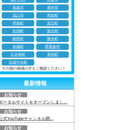
真庭市
美作市
浅口市
和気町
早島町
里庄町
矢掛町
新庄村
鏡野町
勝央町
奈義町
西粟倉村
久米南町
美咲町
吉備中央町
その他の地域の方もご相談ください！
最新情報
お知らせ
ポータルサイトをオープンしまし...
お知らせ
公式YouTubeチャンネル開...
お知らせ