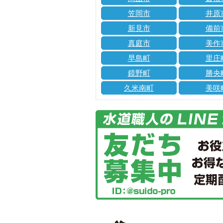
笠岡市
井原
新見市
備前
真庭市
美作
早島町
里庄
鏡野町
勝央
久米南町
美咲