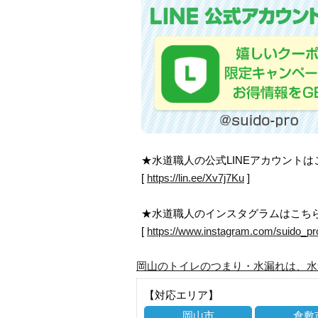
★水道職人の公式LINEアカウント
[
https://lin.ee/Xv7j7Ku
]
★水道職人のインスタグラムはこち
[
https://www.instagram.com/suido_pr
岡山のトイレのつまり・水漏れは、水
【対応エリア】
岡山市
倉敷