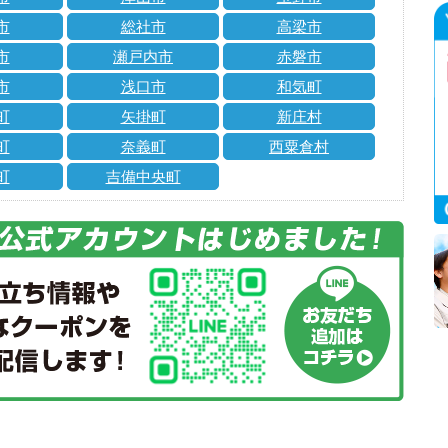
市
総社市
高梁市
市
瀬戸内市
赤磐市
市
浅口市
和気町
町
矢掛町
新庄村
町
奈義町
西粟倉村
町
吉備中央町