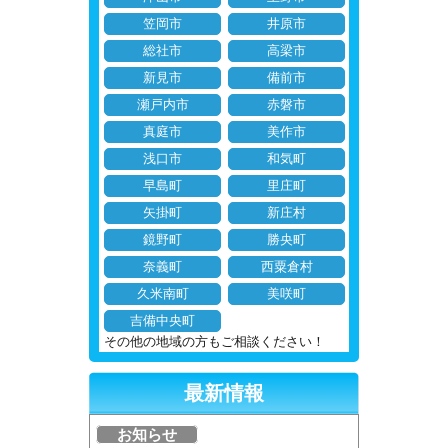
笠岡市
井原市
総社市
高梁市
新見市
備前市
瀬戸内市
赤磐市
真庭市
美作市
浅口市
和気町
早島町
里庄町
矢掛町
新庄村
鏡野町
勝央町
奈義町
西粟倉村
久米南町
美咲町
吉備中央町
その他の地域の方もご相談ください！
最新情報
お知らせ