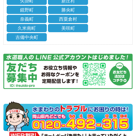
矢掛町
新庄村
鏡野町
勝央町
奈義町
西粟倉村
久米南町
美咲町
吉備中央町