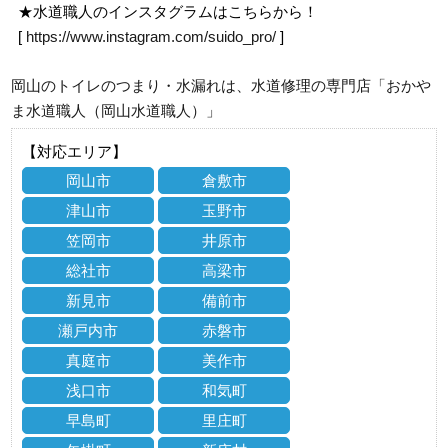
★水道職人のインスタグラムはこちらから！
[
https://www.instagram.com/suido_pro/
]
岡山のトイレのつまり・水漏れは、水道修理の専門店「おかや
ま水道職人（岡山水道職人）」
【対応エリア】
岡山市
倉敷市
津山市
玉野市
笠岡市
井原市
総社市
高梁市
新見市
備前市
瀬戸内市
赤磐市
真庭市
美作市
浅口市
和気町
早島町
里庄町