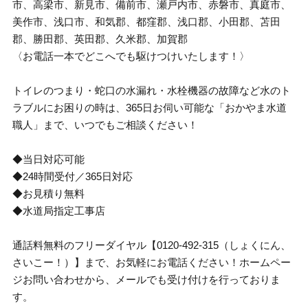
市、高梁市、新見市、備前市、瀬戸内市、赤磐市、真庭市、
美作市、浅口市、和気郡、都窪郡、浅口郡、小田郡、苫田
郡、勝田郡、英田郡、久米郡、加賀郡
〈お電話一本でどこへでも駆けつけいたします！〉
トイレのつまり・蛇口の水漏れ・水栓機器の故障など水のト
ラブルにお困りの時は、365日お伺い可能な「おかやま水道
職人」まで、いつでもご相談ください！
◆当日対応可能
◆24時間受付／365日対応
◆お見積り無料
◆水道局指定工事店
通話料無料のフリーダイヤル【0120-492-315（しょくにん、
さいこー！）】まで、お気軽にお電話ください！ホームペー
ジお問い合わせから、メールでも受け付けを行っておりま
す。