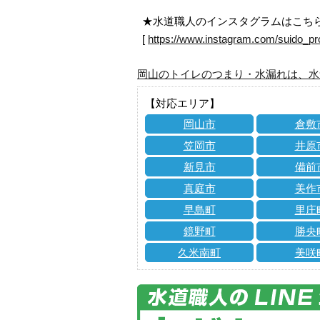
★水道職人のインスタグラムはこち
[
https://www.instagram.com/suido_pr
岡山のトイレのつまり・水漏れは、水
【対応エリア】
岡山市
倉敷
笠岡市
井原
新見市
備前
真庭市
美作
早島町
里庄
鏡野町
勝央
久米南町
美咲