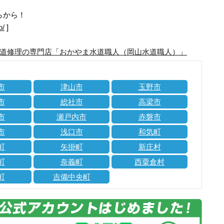
らから！
o/
]
道修理の専門店「おかやま水道職人（岡山水道職人）」
市
津山市
玉野市
市
総社市
高梁市
市
瀬戸内市
赤磐市
市
浅口市
和気町
町
矢掛町
新庄村
町
奈義町
西粟倉村
町
吉備中央町