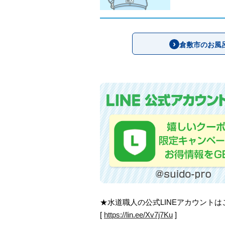
倉敷市のお風
★水道職人の公式LINEアカウント
[
https://lin.ee/Xv7j7Ku
]