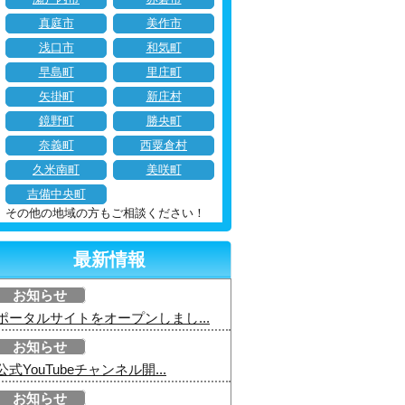
真庭市
美作市
浅口市
和気町
早島町
里庄町
矢掛町
新庄村
鏡野町
勝央町
奈義町
西粟倉村
久米南町
美咲町
吉備中央町
その他の地域の方もご相談ください！
最新情報
お知らせ
ポータルサイトをオープンしまし...
お知らせ
公式YouTubeチャンネル開...
お知らせ