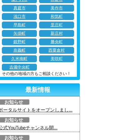
真庭市
美作市
浅口市
和気町
早島町
里庄町
矢掛町
新庄村
鏡野町
勝央町
奈義町
西粟倉村
久米南町
美咲町
吉備中央町
その他の地域の方もご相談ください！
最新情報
お知らせ
ポータルサイトをオープンしまし...
お知らせ
公式YouTubeチャンネル開...
お知らせ