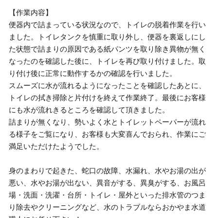
【作業内容】
便器内で詰まっている状況なので、トイレの脱着作業を行い
ました。トイレタンクを慎重に取り外し、便器を裏返しにし
た状態で詰まりの原因である紙パンツを取り除き異物が無く
なったのを確認した後に、トイレを再び取り付けました。取
り付け後に正常に動作するかの確認を行いました。
スムーズに水が流れるようになったことを確認したあとに、
トイレの拭き掃除と片付けを終えて作業終了。最後にお客様
にも水が流れきるところを確認して頂きました。
詰まりが無くなり、勢いよく水とトイレットペーパーが流れ
る様子をご覧になり、お客様も大変喜んでおられ、作業にご
満足いただけたようでした。
身のまわりで起きた、蛇口の故障、水漏れ、水やお湯の出が
悪い、水やお湯が出ない、異音がする、異臭がする、お風呂
場・洗面・洗濯・台所・トイレ・屋外といった排水管のつま
り除去やクリーニングなど、水のトラブルならおかやま水道