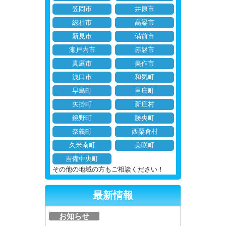
笠岡市
井原市
総社市
高梁市
新見市
備前市
瀬戸内市
赤磐市
真庭市
美作市
浅口市
和気町
早島町
里庄町
矢掛町
新庄村
鏡野町
勝央町
奈義町
西粟倉村
久米南町
美咲町
吉備中央町
その他の地域の方もご相談ください！
最新情報
お知らせ