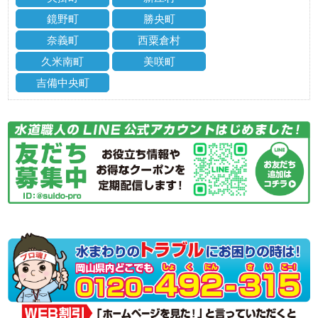
鏡野町
勝央町
奈義町
西粟倉村
久米南町
美咲町
吉備中央町