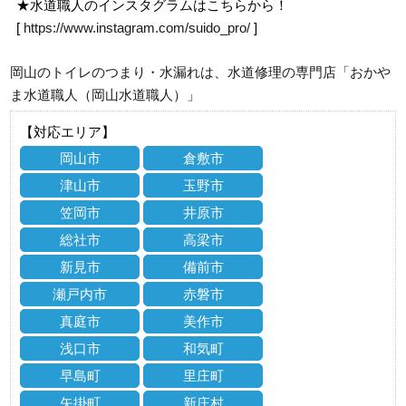
★水道職人のインスタグラムはこちらから！
[
https://www.instagram.com/suido_pro/
]
岡山のトイレのつまり・水漏れは、水道修理の専門店「おかや
ま水道職人（岡山水道職人）」
【対応エリア】
岡山市
倉敷市
津山市
玉野市
笠岡市
井原市
総社市
高梁市
新見市
備前市
瀬戸内市
赤磐市
真庭市
美作市
浅口市
和気町
早島町
里庄町
矢掛町
新庄村