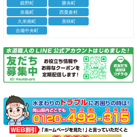
鏡野町
勝央町
奈義町
西粟倉村
久米南町
美咲町
吉備中央町