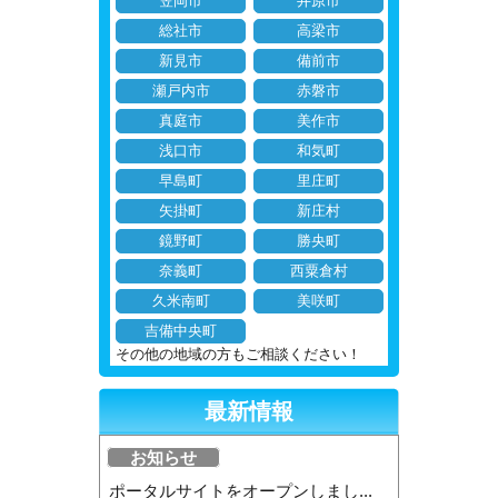
笠岡市
井原市
総社市
高梁市
新見市
備前市
瀬戸内市
赤磐市
真庭市
美作市
浅口市
和気町
早島町
里庄町
矢掛町
新庄村
鏡野町
勝央町
奈義町
西粟倉村
久米南町
美咲町
吉備中央町
その他の地域の方もご相談ください！
最新情報
お知らせ
ポータルサイトをオープンしまし...