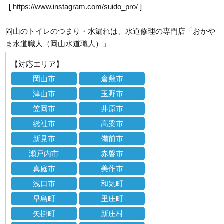
[
https://www.instagram.com/suido_pro/
]
岡山のトイレのつまり・水漏れは、水道修理の専門店「おかや
ま水道職人（岡山水道職人）」
【対応エリア】
岡山市
倉敷市
津山市
玉野市
笠岡市
井原市
総社市
高梁市
新見市
備前市
瀬戸内市
赤磐市
真庭市
美作市
浅口市
和気町
早島町
里庄町
矢掛町
新庄村