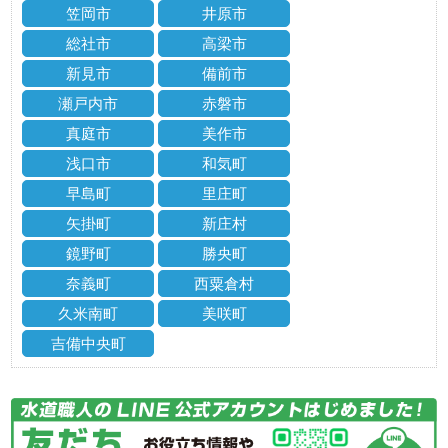
笠岡市
井原市
総社市
高梁市
新見市
備前市
瀬戸内市
赤磐市
真庭市
美作市
浅口市
和気町
早島町
里庄町
矢掛町
新庄村
鏡野町
勝央町
奈義町
西粟倉村
久米南町
美咲町
吉備中央町