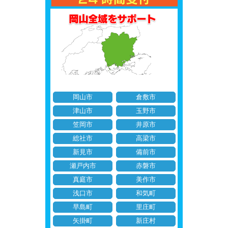
岡山市
倉敷市
津山市
玉野市
笠岡市
井原市
総社市
高梁市
新見市
備前市
瀬戸内市
赤磐市
真庭市
美作市
浅口市
和気町
早島町
里庄町
矢掛町
新庄村