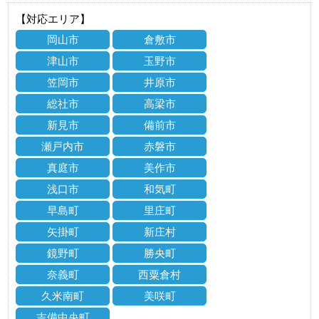
【対応エリア】
岡山市
倉敷市
津山市
玉野市
笠岡市
井原市
総社市
高梁市
新見市
備前市
瀬戸内市
赤磐市
真庭市
美作市
浅口市
和気町
早島町
里庄町
矢掛町
新庄村
鏡野町
勝央町
奈義町
西粟倉村
久米南町
美咲町
吉備中央町