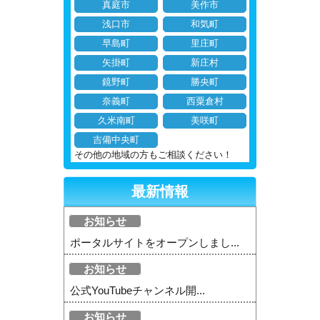
真庭市
美作市
浅口市
和気町
早島町
里庄町
矢掛町
新庄村
鏡野町
勝央町
奈義町
西粟倉村
久米南町
美咲町
吉備中央町
その他の地域の方もご相談ください！
最新情報
お知らせ
ポータルサイトをオープンしまし...
お知らせ
公式YouTubeチャンネル開...
お知らせ