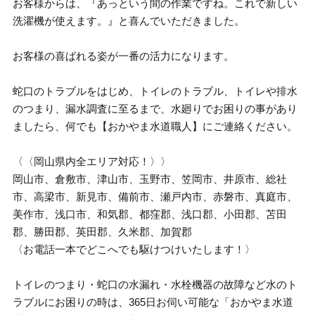
お客様からは、『あっという間の作業ですね。これで新しい
洗濯機が使えます。』と喜んでいただきました。
お客様の喜ばれる姿が一番の活力になります。
蛇口のトラブルをはじめ、トイレのトラブル、トイレや排水
のつまり、漏水調査に至るまで、水廻りでお困りの事があり
ましたら、何でも【おかやま水道職人】にご連絡ください。
〈〈岡山県内全エリア対応！〉〉
岡山市、倉敷市、津山市、玉野市、笠岡市、井原市、総社
市、高梁市、新見市、備前市、瀬戸内市、赤磐市、真庭市、
美作市、浅口市、和気郡、都窪郡、浅口郡、小田郡、苫田
郡、勝田郡、英田郡、久米郡、加賀郡
〈お電話一本でどこへでも駆けつけいたします！〉
トイレのつまり・蛇口の水漏れ・水栓機器の故障など水のト
ラブルにお困りの時は、365日お伺い可能な「おかやま水道