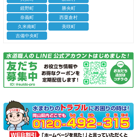
鏡野町
勝央町
奈義町
西粟倉村
久米南町
美咲町
吉備中央町