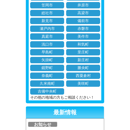
笠岡市
井原市
総社市
高梁市
新見市
備前市
瀬戸内市
赤磐市
真庭市
美作市
浅口市
和気町
早島町
里庄町
矢掛町
新庄村
鏡野町
勝央町
奈義町
西粟倉村
久米南町
美咲町
吉備中央町
その他の地域の方もご相談ください！
最新情報
お知らせ