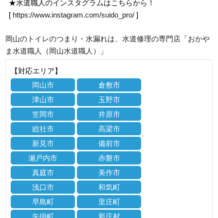
★水道職人のインスタグラムはこちらから！
[
https://www.instagram.com/suido_pro/
]
岡山のトイレのつまり・水漏れは、水道修理の専門店「おかや
ま水道職人（岡山水道職人）」
【対応エリア】
岡山市
倉敷市
津山市
玉野市
笠岡市
井原市
総社市
高梁市
新見市
備前市
瀬戸内市
赤磐市
真庭市
美作市
浅口市
和気町
早島町
里庄町
矢掛町
新庄村