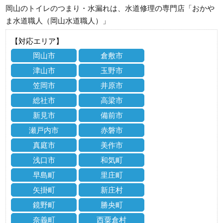
岡山のトイレのつまり・水漏れは、水道修理の専門店「おかや
ま水道職人（岡山水道職人）」
【対応エリア】
岡山市
倉敷市
津山市
玉野市
笠岡市
井原市
総社市
高梁市
新見市
備前市
瀬戸内市
赤磐市
真庭市
美作市
浅口市
和気町
早島町
里庄町
矢掛町
新庄村
鏡野町
勝央町
奈義町
西粟倉村