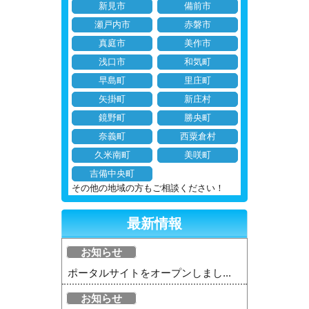
新見市
備前市
瀬戸内市
赤磐市
真庭市
美作市
浅口市
和気町
早島町
里庄町
矢掛町
新庄村
鏡野町
勝央町
奈義町
西粟倉村
久米南町
美咲町
吉備中央町
その他の地域の方もご相談ください！
最新情報
お知らせ
ポータルサイトをオープンしまし...
お知らせ